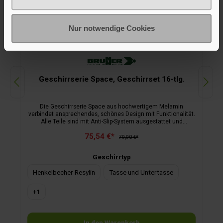
Nur notwendige Cookies
Geschirrserie Space, Geschirrset 16-tlg.
Die Geschirrserie Space aus hochwertigem Melamin
verbindet ansprechendes, schönes Design mit Funktionalität.
Alle Teile sind mit Anti-Slip-System ausgestattet und
spülmaschinenfest. Das Geschirr ist sehr oberflächenhart
75,54 €*
sowie bruchunempfindlich und bleibt Ihnen daher lange
79,90 €*
erhalten.
Geschirrtyp
Henkelbecher Resylin
Tasse und Untertasse
+
1
In den Warenkorb