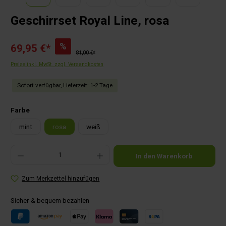
Geschirrset Royal Line, rosa
%
69,95 €*
81,00 €*
Preise inkl. MwSt. zzgl. Versandkosten
Sofort verfügbar, Lieferzeit: 1-2 Tage
auswählen
Farbe
mint
rosa
weiß
Produkt Anzahl: Gib den gewünschten Wert ein oder benutze die Schaltflächen um die Anza
In den Warenkorb
Zum Merkzettel hinzufügen
Sicher & bequem bezahlen