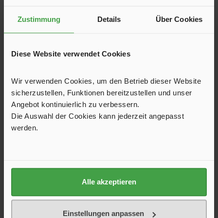
Eierbecher Royal Line, 4er-Set
Zustimmung
Details
Über Cookies
Der weiße Melamin-Eierbecher aus der Kollektion Royal
Line ist praktisch unzerbrechlich und kratzfest. Ideal für
Diese Website verwendet Cookies
das Frühstück im Wohnwagen, Wohnmobil oder Vorzelt.
Leicht und spülmaschinenfest.
9,00 €*
Wir verwenden Cookies, um den Betrieb dieser Website
sicherzustellen, Funktionen bereitzustellen und unser
In den Warenkorb
Angebot kontinuierlich zu verbessern.
Die Auswahl der Cookies kann jederzeit angepasst
werden.
Produktgalerie überspringen
Kunden haben sich ebenfalls angesehen
Alle akzeptieren
Einstellungen anpassen