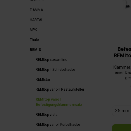
Dometic
FIAMMA
HARTAL
MPK
Thule
Befe
REMIS
REMItop
REMItop streamline
Klammers
REMItop II Schiebehaube
einer Da
ges
REMIstar
REMItop vario II Rastaufsteller
REMItop vario II
Befestigungsklammernsatz
35 mm
REMItop vista
REMItop vario I Kurbelhaube