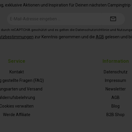
 exklusive Aktionen und Inspiration für Deinen nächsten Campingtrip – 
E-
Mail-
Adresse*
st durch reCAPTCHA geschützt und es gelten die
Datenschutzrichtlinie
und
Nutzung
utzbestimmungen
zur Kenntnis genommen und die
AGB
gelesen und bi
Service
Information
Kontakt
Datenschutz
g gestellte Fragen (FAQ)
Impressum
ungsarten und Versand
Newsletter
iderrufsbelehrung
AGB
Cookies verwalten
Blog
Werde Affiliate
B2B Shop