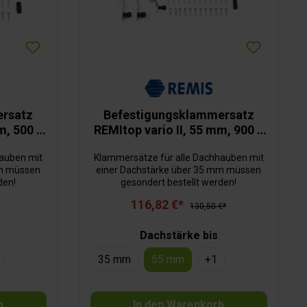
ersatz
Befestigungsklammersatz
m, 500 x
REMItop vario II, 55 mm, 900 x
600 mm
hauben mit
Klammersätze für alle Dachhauben mit
mm müssen
einer Dach­stärke über 35 mm müssen
den!
gesondert bestellt werden!
116,82 €*
130,50 €*
Dachstärke bis
35 mm
55 mm
+
1
b
In den Warenkorb