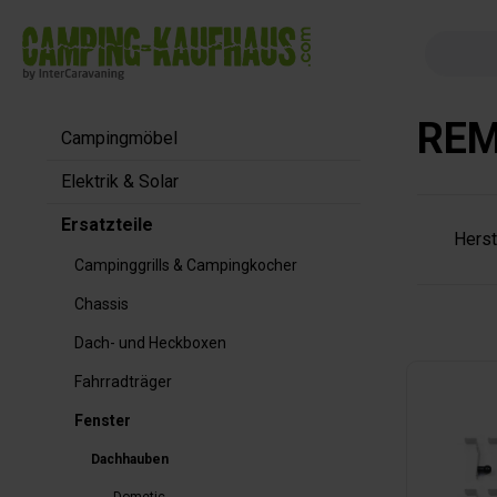
springen
Zur Hauptnavigation springen
REM
Campingmöbel
Elektrik & Solar
Ersatzteile
Herst
Campinggrills & Campingkocher
Chassis
Dach- und Heckboxen
Fahrradträger
Fenster
Dachhauben