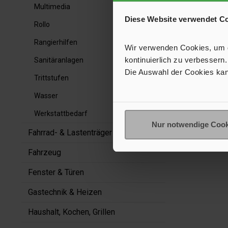
Multimedia
Diese Website verwendet C
Rollo
Rangierhilfen
Wir verwenden Cookies, um de
kontinuierlich zu verbessern.
Sanitäranlagen
Die Auswahl der Cookies kan
Trittstufen
Wasser
Werkstattbedarf
Nur notwendige Cook
Fahrrad- & Lastenträger
Fahrzeug
Fenster & Türen
Gastechnik & Heizen
Haushalt, Kochen, Grillen