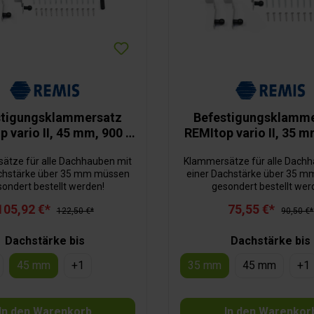
stigungsklammersatz
Befestigungsklamm
 vario II, 45 mm, 900 x
REMItop vario II, 35 m
600 mm
700 mm
ätze für alle Dachhauben mit
Klammersätze für alle Dach
ch­stärke über 35 mm müssen
einer Dach­stärke über 35 
ondert bestellt werden!
gesondert bestellt wer
105,92 €*
75,55 €*
122,50 €*
90,50 €*
Dachstärke bis
Dachstärke bis
45 mm
+
1
35 mm
45 mm
+
1
In den Warenkorb
In den Warenkor