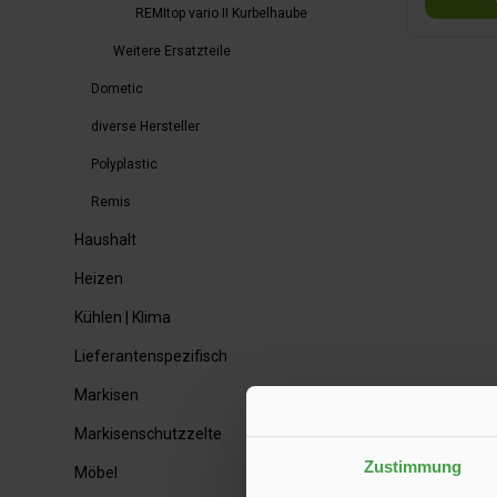
REMItop vario II Kurbelhaube
Weitere Ersatzteile
Dometic
diverse Hersteller
Polyplastic
Remis
Haushalt
Heizen
Kühlen | Klima
Lieferantenspezifisch
Markisen
Markisenschutzzelte
Zustimmung
Möbel