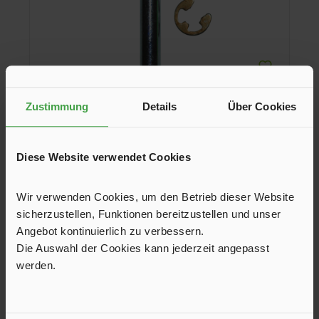
Zustimmung
Details
Über Cookies
Befestigungsbolzen mit Sicherungsscheibe
für Hartal Dachhaube
Diese Website verwendet Cookies
Sicherungsscheibe ø 5 mm
Wir verwenden Cookies, um den Betrieb dieser Website
sicherzustellen, Funktionen bereitzustellen und unser
1,95 €*
3,00 €*
Angebot kontinuierlich zu verbessern.
Die Auswahl der Cookies kann jederzeit angepasst
In den Warenkorb
werden.