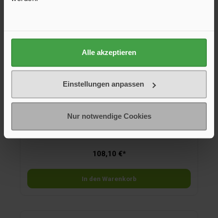
Alle akzeptieren
Einstellungen anpassen
Lampenfassung mit Kabelbaum o.
Beleuchtungsmittel
Nur notwendige Cookies
Der Lampenfassung ist ein Original Dometic Ersatzteil.
Achten Sie auf die Hersteller-Teilenummer.
108,10 €*
In den Warenkorb