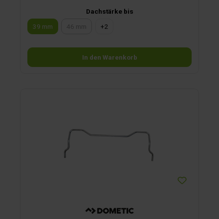
Dachstärke bis
39 mm
46 mm
+
2
(Diese Option ist zurzeit nicht verfügbar.)
In den Warenkorb