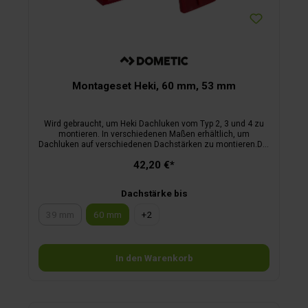
Montageset Heki, 60 mm, 53 mm
Wird gebraucht, um Heki Dachluken vom Typ 2, 3 und 4 zu
montieren. In verschiedenen Maßen erhältlich, um
Dachluken auf verschiedenen Dachstärken zu montieren.Die
verschiedenen Maße sind an der Farbe zu erkennen. Auf
42,20 €*
Maß zuzuschneiden.
Dachstärke bis
39 mm
60 mm
+
2
(Diese Option ist zurzeit nicht verfügbar.)
In den Warenkorb