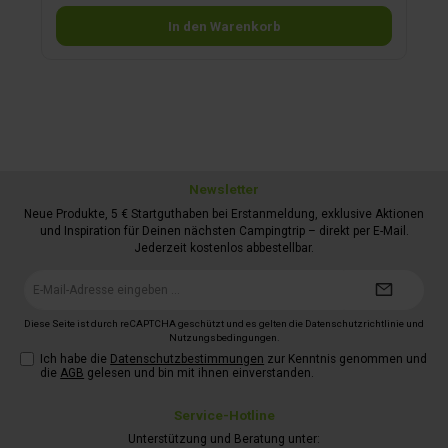
In den Warenkorb
Newsletter
Neue Produkte, 5 € Startguthaben bei Erstanmeldung, exklusive Aktionen
und Inspiration für Deinen nächsten Campingtrip – direkt per E-Mail.
Jederzeit kostenlos abbestellbar.
E-
Mail-
Adresse*
Diese Seite ist durch reCAPTCHA geschützt und es gelten die
Datenschutzrichtlinie
und
Nutzungsbedingungen
.
Ich habe die
Datenschutzbestimmungen
zur Kenntnis genommen und
die
AGB
gelesen und bin mit ihnen einverstanden.
Service-Hotline
Unterstützung und Beratung unter: