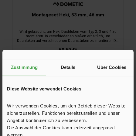
Montageset Heki, 53 mm, 46 mm
Wird gebraucht, um Heki Dachluken vom Typ 2, 3 und 4 zu
montieren. In verschiedenen Maßen erhältlich, um
Dachluken auf verschiedenen Dachstärken zu montieren.Die
verschiedenen Maße sind an der Farbe zu erkennen. Auf
50,50 €*
Maß zuzuschneiden.
Dachstärke bis
Zustimmung
Details
Über Cookies
39 mm
53 mm
+
2
(Diese Option ist zurzeit nicht verfügbar.)
Diese Website verwendet Cookies
In den Warenkorb
Wir verwenden Cookies, um den Betrieb dieser Website
sicherzustellen, Funktionen bereitzustellen und unser
Angebot kontinuierlich zu verbessern.
Die Auswahl der Cookies kann jederzeit angepasst
werden.