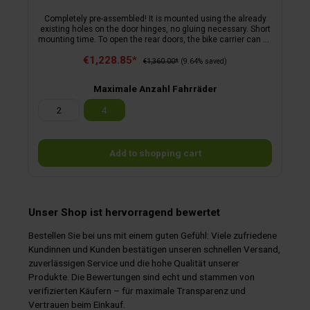
Completely pre-assembled! It is mounted using the already
existing holes on the door hinges, no gluing necessary. Short
mounting time. To open the rear doors, the bike carrier can be
moved laterally to the right when loaded. The bike carriers
€1,228.85*
can be used as high loaders or in combination with a lighting
€1,360.00*
(9.64% saved)
strip as low loaders. Not suitable for 270° doors!
Maximale Anzahl Fahrräder
2
4
Add to shopping cart
Unser Shop ist hervorragend bewertet
Bestellen Sie bei uns mit einem guten Gefühl: Viele zufriedene
Kundinnen und Kunden bestätigen unseren schnellen Versand,
zuverlässigen Service und die hohe Qualität unserer
Produkte. Die Bewertungen sind echt und stammen von
verifizierten Käufern – für maximale Transparenz und
Vertrauen beim Einkauf.