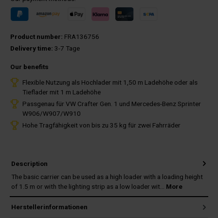
Product number:
FRA136756
Delivery time:
3-7 Tage
Our benefits
Flexible Nutzung als Hochlader mit 1,50 m Ladehöhe oder als
Tieflader mit 1 m Ladehöhe
Passgenau für VW Crafter Gen. 1 und Mercedes-Benz Sprinter
W906/W907/W910
Hohe Tragfähigkeit von bis zu 35 kg für zwei Fahrräder
Description
The basic carrier can be used as a high loader with a loading height
of 1.5 m or with the lighting strip as a low loader wit…
More
Herstellerinformationen