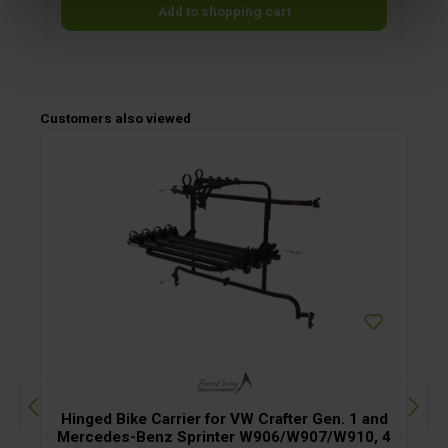
Add to shopping cart
Skip product gallery
Customers also viewed
Hinged Bike Carrier for VW Crafter Gen. 1 and
Mercedes-Benz Sprinter W906/W907/W910, 4