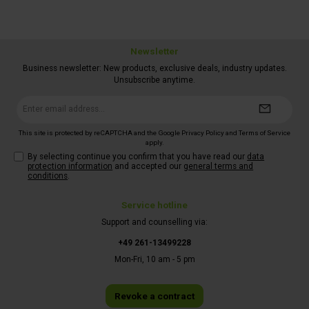
Newsletter
Business newsletter: New products, exclusive deals, industry updates.
Unsubscribe anytime.
Email
address*
This site is protected by reCAPTCHA and the Google
Privacy Policy
and
Terms of Service
apply.
By selecting continue you confirm that you have read our
data
protection information
and accepted our
general terms and
conditions
.
Service hotline
Support and counselling via:
+49 261-13499228
Mon-Fri, 10 am - 5 pm
Revoke a contract