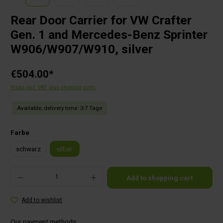
Rear Door Carrier for VW Crafter
Gen. 1 and Mercedes-Benz Sprinter
W906/W907/W910, silver
€504.00*
Prices incl. VAT plus shipping costs
Available, delivery time: 3-7 Tage
Select
Farbe
schwarz
silber
Product Quantity: Enter the desired amount or use the buttons to increase or decrease the qu
Add to shopping cart
Add to wishlist
Our payment methods: