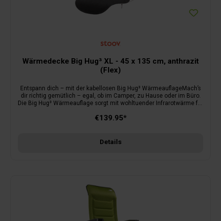
Wärmedecke Big Hug³ XL - 45 x 135 cm, anthrazit
(Flex)
Entspann dich – mit der kabellosen Big Hug³ WärmeauflageMach’s
dir richtig gemütlich – egal, ob im Camper, zu Hause oder im Büro.
Die Big Hug³ Wärmeauflage sorgt mit wohltuender Infrarotwärme für
pure Entspannung und lässt dich die Kälte einfach
€139.95*
vergessen.Einfach auf Stuhl oder Sessel legen, zurücklehnen und
genießen – ganz ohne Kabelsalat.Deine Vorteile auf einen
BlickKabelloser Komfort: Integrierter Akku mit bis zu 5 Stunden
Laufzeit – für Wärme, wo du sie brauchst.Wohlfühlwärme nach
Details
Maß: Drei Heizstufen bis zu 58 °C, individuell einstellbar.Sichere
Technologie: TÜV Rheinland-zertifiziert mit SmartWarm-
Sicherheitssystem, automatischer Abschaltung und dreifachem
Überhitzungsschutz.Praktisches Format: Mit 45 x 115 cm perfekt für
Sitzfläche und Rückenlehne.Sicheres Niederspannungsdesign:
Maximale Sicherheit bei maximalem Komfort.Ob beim Lesen,
Arbeiten oder einfach zum Abschalten – mit der Big Hug³ genießt
du Wärme, so wie du sie magst – ganz entspannt und kabellos.