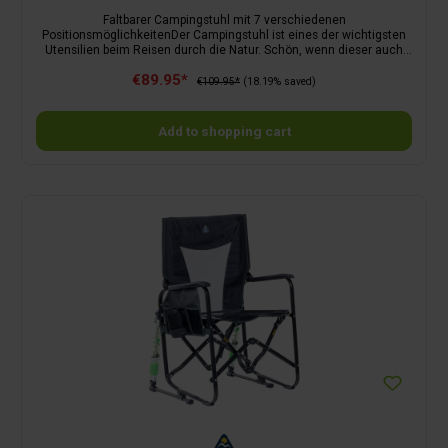
Faltbarer Campingstuhl mit 7 verschiedenen
PositionsmöglichkeitenDer Campingstuhl ist eines der wichtigsten
Utensilien beim Reisen durch die Natur. Schön, wenn dieser auch
noch über ein modernes Design verfügt. Der Aravel 3D Medium
€89.95*
bietet neben seinem zeitlosen Look auch noch richtig praktische
€109.95*
(18.19% saved)
Funktionen. Die bequem gepolsterte Rückenlehne aus
atmungsaktivem 3D-Material ist in 7 verschiedene Positionen
verstellbar, von Sitz- bis Liegeposition. Aufgrund des leichten
Add to shopping cart
Gewichts der Alu-Rahmen und der Klappfunktion ist der
Campingstuhl besonders leicht zu verstauen und zu transportieren.
Der faltbare Campingstuhl ist trotz des leichten Gewichts äußerst
robust und kann mit bis zu 150 kg belastet werden.Beinauflage
Aravel 3DFür noch mehr Komfort gibt es aus der IC Aravel 3D Serie
auch die passende Fußauflage. Die zusätzliche Beinauflage kreiert
in Verbindung mit dem Campingstuhl eine komfortable
Sonnenliege.Klapphocker Aravel 3DNeben der zusätzlichen
Beinauflage verfügt die IC Aravel 3D Serie ebenfalls über einen
Klapphocker, welcher ebenfalls zur komfortablen Auflage der Beine
genutzt werden kann oder in Kombination mit einem Tablett schnell
zu einem kleinen Beistelltisch umfunktioniert werden kann.Ob auf
Reisen, im Garten oder auf dem Balkon der Aravel 3D Campingstuhl
sorgt für bequemen Komfort und einen eleganten Look in deinem
Außenbereich