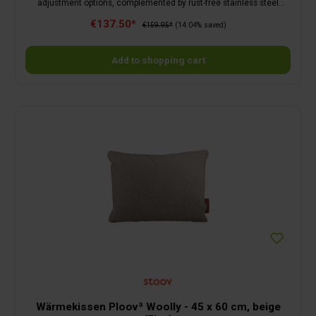
adjustment options, complemented by rust-free stainless steel
fittings; lying surface 179 x 57 cm.
€137.50*
€159.95*
(14.04% saved)
Add to shopping cart
Wärmekissen Ploov³ Woolly - 45 x 60 cm, beige