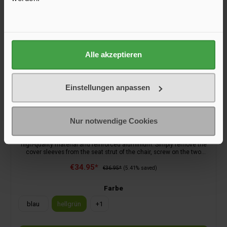
Alle akzeptieren
Einstellungen anpassen
Footrest HighQ, light green
Nur notwendige Cookies
Transforms your HighQ chair into a comfortable lounger. Made of
high-quality material and reinforced aluminium. Simply remove the
cover sleeves from the seat strut of the chair, screw on the two
enclosed connecting modules and hang in the footrest.Not suitable
€34.95*
for the camping chair HighQ Comfortable XL.
€36.95*
(5.41% saved)
Farbe
blau
hellgrün
+
1