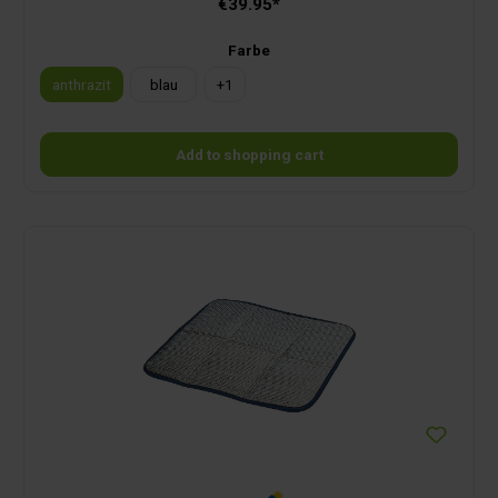
€39.95*
(601/571), you can turn your footrest into a side table.
Farbe
anthrazit
blau
+
1
Add to shopping cart