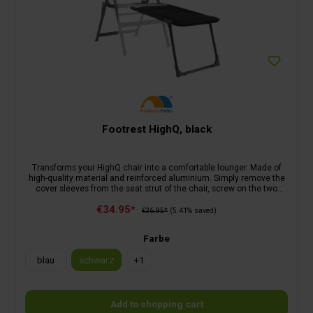
Footrest HighQ, black
Transforms your HighQ chair into a comfortable lounger. Made of
high-quality material and reinforced aluminium. Simply remove the
cover sleeves from the seat strut of the chair, screw on the two
enclosed connecting modules and hang in the footrest.Not suitable
€34.95*
for the camping chair HighQ Comfortable XL.
€36.95*
(5.41% saved)
Farbe
blau
schwarz
+
1
Add to shopping cart