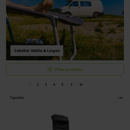
Zubehör Stühle & Liegen
Filter products
1
2
3
4
5