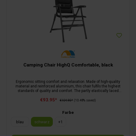
Camping Chair HighQ Comfortable, black
Ergonomic sitting comfort and relaxation. Made of high-quality
material and reinforced aluminium, this chair fulfils the highest
standards of quality and comfort. The partly elastically laced
backrest and the infinitely adjustable, ergonomically shaped
€93.95*
headrest make the chair even more comfortable. Thanks to the
€104.95*
(10.48% saved)
solid seat, the load is distributed optimally. The 7-fold adjustable
backrest and the ergonomically shaped padding and armrests allow
Farbe
you to sit comfortably both at the dining table and when relaxing. 5-
year manufacturer's warranty.
blau
schwarz
+
1