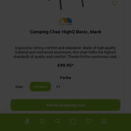
Camping Chair HighQ Basic, black
Ergonomic sitting comfort and relaxation. Made of high-quality
material and reinforced aluminium, this chair fulfils the highest
standards of quality and comfort. Thanks to the continuous seat,
the load is distributed optimally. A 7-position adjustable backrest,
€99.95*
paired with ergonomically shaped padding and armrests, allows you
to sit comfortably both at the dining table and when relaxing. 5-year
manufacturer's warranty.
Farbe
blau
schwarz
+
1
Add to shopping cart
Show toolbar