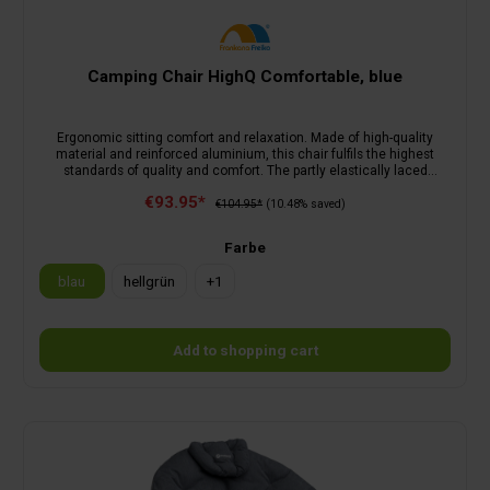
Camping Chair HighQ Comfortable, blue
Ergonomic sitting comfort and relaxation. Made of high-quality
material and reinforced aluminium, this chair fulfils the highest
standards of quality and comfort. The partly elastically laced
backrest and the infinitely adjustable, ergonomically shaped
€93.95*
headrest make the chair even more comfortable. Thanks to the
€104.95*
(10.48% saved)
solid seat, the load is distributed optimally. The 7-fold adjustable
backrest and the ergonomically shaped padding and armrests allow
Farbe
you to sit comfortably both at the dining table and when relaxing. 5-
year manufacturer's warranty.
blau
hellgrün
+
1
Add to shopping cart