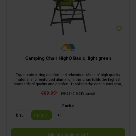
Camping Chair HighQ Basic, light green
Ergonomic sitting comfort and relaxation. Made of high-quality
material and reinforced aluminium, this chair fulfils the highest
standards of quality and comfort. Thanks to the continuous seat,
the load is distributed optimally. A 7-position adjustable backrest,
€89.95*
paired with ergonomically shaped padding and armrests, allows you
€99.95*
(10.01% saved)
to sit comfortably both at the dining table and when relaxing. 5-year
manufacturer's warranty.
Farbe
blau
hellgrün
+
1
Add to shopping cart