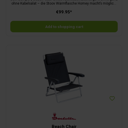
ohne Kabelsalat – die Stoov Wärmflasche Homey macht’s möglich!
Egal ob auf dem Sofa, im Camper oder im Homeoffice – diese
€99.95*
smarte Wärmflasche ist dein persönlicher Wohlfühl-Booster für
kühle Tage und entspannte Abende.Mit drei individuell wählbaren
Wärmestufen bestimmst du selbst, wie warm’s werden darf. Einfach
über das Smart Label einschalten, die Wunschtemperatur wählen –
Add to shopping cart
und schon spürst du die angenehme Infrarotwärme, die direkt unter
die Haut geht. Was die Stoov Wärmflasche so besonders macht: •
Kabellos & flexibel – dank wiederaufladbarem Akku genießt du
Wärme überall • Drei Wärmestufen – von angenehm mild bis richtig
kuschelig • Infrarot-Technologie – sorgt für tiefenwirksame,
gleichmäßige Wärme • Energiesparend & sicher – geprüft für den
Langzeitgebrauch, mit Überhitzungsschutz • Stilvoll & vielseitig –
passt perfekt auf die Couch, den Bürostuhl oder ins Wohnmobil Die
Stoov Homey ist mehr als nur eine Wärmflasche – sie ist dein
stylischer Begleiter für wohlige Wärme mit gutem Gefühl. Einfach
aufladen, anlehnen, entspannen – wo immer du willst!
Beach Chair