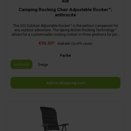
Camping Rocking Chair Adjustable Rocker™,
anthracite
The GCI Outdoor Adjustable Rocker™ is the perfect companion for
any outdoor adventure. The Spring-Action Rocking Technology™
allows for a customisable rocking motion in three positions for pure
relaxation. The ergonomic front edge of the chair prevents pressure
€95.00*
points and allows you to sit comfortably for hours. A multi-pocket
€129.90*
(26.87% saved)
system provides space for a 1-litre water bottle, among other things.
With a breathable seat and ergonomic armrests, the Adjustable
Farbe
Rocker™ becomes the perfect chair for relaxed moments in nature.
anthrazit
beige
Add to shopping cart