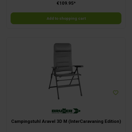
€109.95*
Wärmflasche ist dein persönlicher Wohlfühl-Booster für kühle Tage
und entspannte Abende.Mit drei individuell wählbaren Wärmestufen
bestimmst du selbst, wie warm’s werden darf. Einfach über das
Smart Label einschalten, die Wunschtemperatur wählen – und
Add to shopping cart
schon spürst du die angenehme Infrarotwärme, die direkt unter die
Haut geht. Was die Stoov Wärmflasche so besonders macht: •
Kabellos & flexibel – dank wiederaufladbarem Akku genießt du
Wärme überall • Drei Wärmestufen – von angenehm mild bis richtig
kuschelig • Infrarot-Technologie – sorgt für tiefenwirksame,
gleichmäßige Wärme • Energiesparend & sicher – geprüft für den
Langzeitgebrauch, mit Überhitzungsschutz • Stilvoll & vielseitig –
passt perfekt auf die Couch, den Bürostuhl oder ins Wohnmobil Die
Stoov Homey ist mehr als nur eine Wärmflasche – sie ist dein
stylischer Begleiter für wohlige Wärme mit gutem Gefühl. Einfach
aufladen, anlehnen, entspannen – wo immer du willst!
Campingstuhl Aravel 3D M (InterCaravaning Edition)