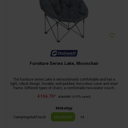
Furniture Series Lake, Moonchair
The furniture series Lake is extraordinarily comfortable and has a
light, robust design. Durable, well-padded, two-colour cover and steel
frame. Different types of chairs, a comfortable two-seater couch,
lounge furniture and a footrest are available. Perfect for relaxing on
€156.75*
campsites, on the beach or at home. The cover is detachable and
€164.95*
(4.97% saved)
easy to clean. Features: opens and folds within seconds; no
assembly necessary; high-tenacity, robust steel; handy pockets on
Möbeltyp
one of the armrests; comfortable, padded seat and backrest;
improved armrest design for good support; incl. carry bag for easy
Campingstuhl hoch
Mondstuhl
+
3
storage and transport.