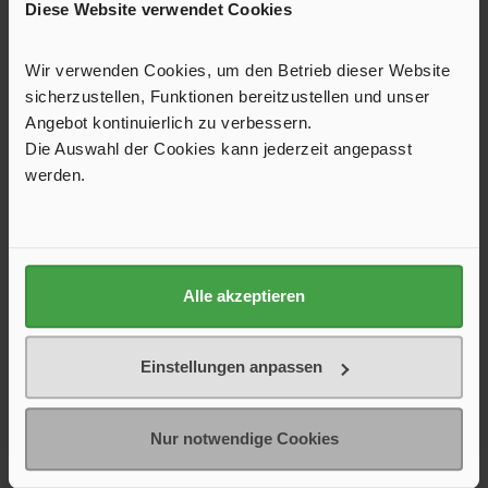
Diese Website verwendet Cookies
Produktgalerie überspringen
Ersatzteile
Wir verwenden Cookies, um den Betrieb dieser Website
sicherzustellen, Funktionen bereitzustellen und unser
Angebot kontinuierlich zu verbessern.
Die Auswahl der Cookies kann jederzeit angepasst
werden.
Alle akzeptieren
Mikroschalter für Armaturen der Serien
Arona, London, Prestige, Novo-Super und
Einstellungen anpassen
Windsor
Mikroschalter für Armaturen der Serien Arona, London,
Prestige, Novo-Super und WindsorSchaltleistung: 3 A
Nur notwendige Cookies
6,95 €*