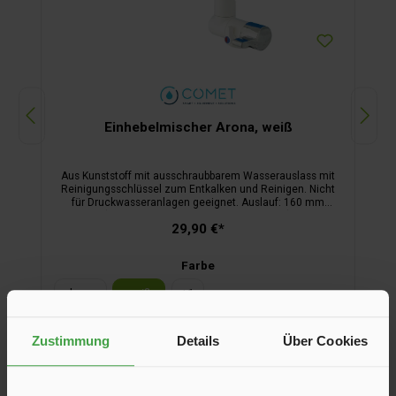
Einhebelmischer Arona, weiß
Aus Kunststoff mit ausschraubbarem Wasserauslass mit
Reinigungsschlüssel zum Entkalken und Reinigen. Nicht
für Druckwasseranlagen geeignet. Auslauf: 160 mm
(Ausnahme chrom, schwarz: 100 mm).
29,90 €*
Farbe
chrom
weiß
+
1
Zustimmung
Details
Über Cookies
In den Warenkorb