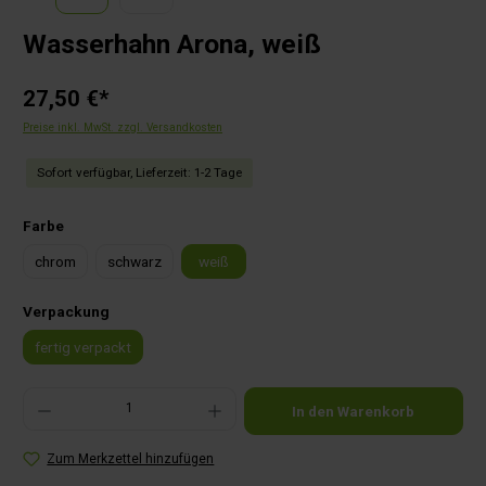
Wasserhahn Arona, weiß
27,50 €*
Preise inkl. MwSt. zzgl. Versandkosten
Sofort verfügbar, Lieferzeit: 1-2 Tage
auswählen
Farbe
chrom
schwarz
weiß
auswählen
Verpackung
fertig verpackt
Produkt Anzahl: Gib den gewünschten Wert ein oder benutze die Schaltflächen um die Anza
In den Warenkorb
Zum Merkzettel hinzufügen