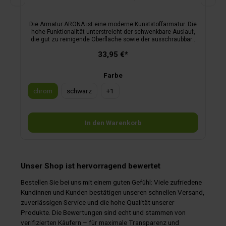
Die Armatur ARONA ist eine moderne Kunststoffarmatur. Die
hohe Funktionalität unterstreicht der schwenkbare Auslauf,
die gut zu reinigende Oberfläche sowie der ausschraubbare
Wasserauslass mit standardmäßig mitgeliefertem
33,95 €*
Reinigungsschlüssel zum Entkalken und Reinigen. Die
Armatur ist druckwasserbeständig bis 1,5 bar. Der wahlweise
verfügbare Mikroschalter (max. 3 A) ermöglicht den Einsatz
Farbe
in Caravan und Reisemobil. Nicht für Druckwasseranlagen
geeignet.
chrom
schwarz
+
1
In den Warenkorb
Unser Shop ist hervorragend bewertet
Bestellen Sie bei uns mit einem guten Gefühl: Viele zufriedene
Kundinnen und Kunden bestätigen unseren schnellen Versand,
zuverlässigen Service und die hohe Qualität unserer
Produkte. Die Bewertungen sind echt und stammen von
verifizierten Käufern – für maximale Transparenz und