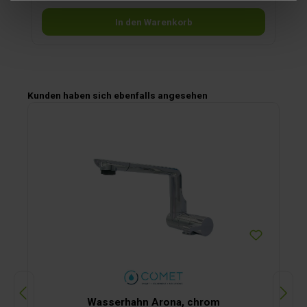
In den Warenkorb
Produktgalerie überspringen
Kunden haben sich ebenfalls angesehen
Wasserhahn Arona, chrom