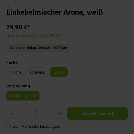
Einhebelmischer Arona, weiß
29,90 €*
Preise inkl. MwSt. zzgl. Versandkosten
Sofort verfügbar, Lieferzeit: 1-2 Tage
auswählen
Farbe
chrom
schwarz
weiß
auswählen
Verpackung
fertig verpackt
Produkt Anzahl: Gib den gewünschten Wert ein oder benutze die Schaltflächen um die Anza
In den Warenkorb
Zum Merkzettel hinzufügen