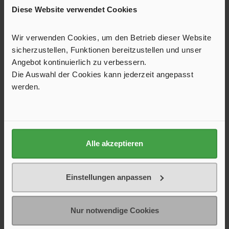
Diese Website verwendet Cookies
Produktgalerie überspringen
Ersatzteile
Wir verwenden Cookies, um den Betrieb dieser Website
sicherzustellen, Funktionen bereitzustellen und unser
Angebot kontinuierlich zu verbessern.
Die Auswahl der Cookies kann jederzeit angepasst
werden.
Alle akzeptieren
Mikroschalter für Armaturen der Serien
Einstellungen anpassen
Arona, London, Prestige, Novo-Super und
Windsor
Mikroschalter für Armaturen der Serien Arona, London,
Prestige, Novo-Super und WindsorSchaltleistung: 3 A
Nur notwendige Cookies
6,95 €*