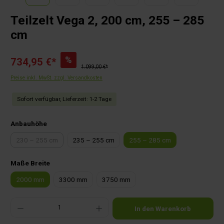
Teilzelt Vega 2, 200 cm, 255 – 285
cm
%
734,95 €*
1.099,00 €*
Preise inkl. MwSt. zzgl. Versandkosten
Sofort verfügbar, Lieferzeit: 1-2 Tage
auswählen
Anbauhöhe
230 – 255 cm
235 – 255 cm
255 – 285 cm
(Diese Option ist zurzeit nicht verfügbar.)
auswählen
Maße Breite
2000 mm
3300 mm
3750 mm
Produkt Anzahl: Gib den gewünschten Wert ein oder benutze die Schaltflächen um die Anza
In den Warenkorb