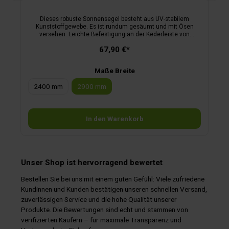
Dieses robuste Sonnensegel besteht aus UV-stabilem
Kunststoffgewebe. Es ist rundum gesäumt und mit Ösen
versehen. Leichte Befestigung an der Kederleiste von
Wohnwagen, Wohnmobilen, Kastenwagen oder Bussen.
67,90 €*
Passend für Fiamma und Thule Markisen. Inklusive Heringen
und Abspannleinen.
Maße Breite
2400 mm
2900 mm
In den Warenkorb
Unser Shop ist hervorragend bewertet
Bestellen Sie bei uns mit einem guten Gefühl: Viele zufriedene
Kundinnen und Kunden bestätigen unseren schnellen Versand,
zuverlässigen Service und die hohe Qualität unserer
Produkte. Die Bewertungen sind echt und stammen von
verifizierten Käufern – für maximale Transparenz und