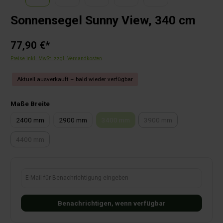
Sonnensegel Sunny View, 340 cm
77,90 €*
Preise inkl. MwSt. zzgl. Versandkosten
Aktuell ausverkauft – bald wieder verfügbar
auswählen
Maße Breite
2400 mm
2900 mm
3400 mm
3900 mm
(Diese Option ist zurzeit nicht verfügbar
(Diese Option ist zurzeit
4400 mm
(Diese Option ist zurzeit nicht verfügbar.)
E-Mail für Benachrichtigung eingeben
Benachrichtigen, wenn verfügbar