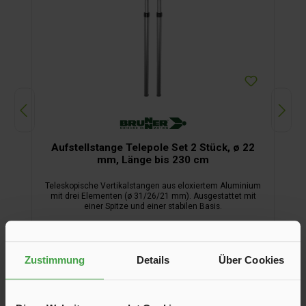
Aufstellstange Telepole Set 2 Stück, ø 22
mm, Länge bis 230 cm
Teleskopische Vertikalstangen aus eloxiertem Aluminium
mit drei Elementen (ø 31/26/21 mm). Ausgestattet mit
einer Spitze und einer stabilen Basis.
43,90 €*
Zustimmung
Details
Über Cookies
In den Warenkorb