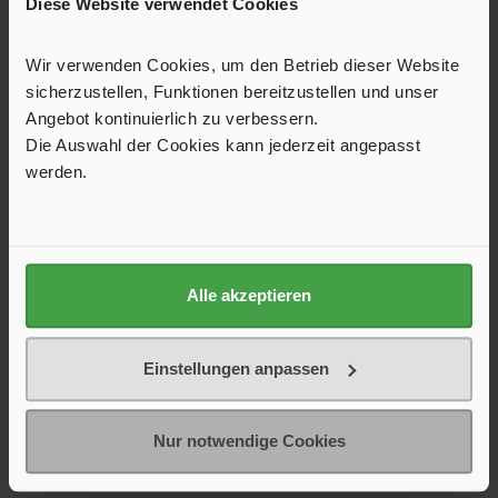
Diese Website verwendet Cookies
Produktgalerie überspringen
Kunden kauften auch
Wir verwenden Cookies, um den Betrieb dieser Website
sicherzustellen, Funktionen bereitzustellen und unser
Angebot kontinuierlich zu verbessern.
Die Auswahl der Cookies kann jederzeit angepasst
werden.
Alle akzeptieren
Einstellungen anpassen
Kühlschrank-Doppellüfter Titan SC22V2+, ø 92
mm
Nur notwendige Cookies
Sehr leiser 12-Volt-Doppellüfter, der speziell für die Montage
an bestehenden Lüftungsgittern konzipiert wurde, um die
Abwärme z. B. von Kühlschränken schneller nach außen zu
befördern und so die Kühlleistung zu verbessern. Der nach