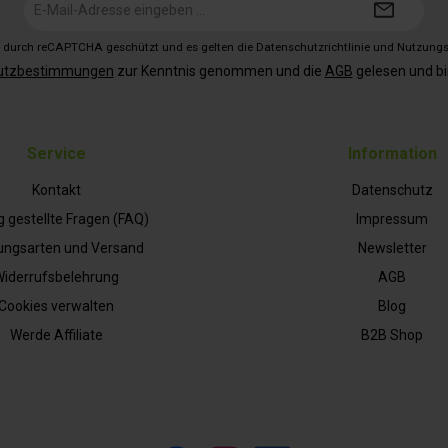
Mail-
Adresse*
st durch reCAPTCHA geschützt und es gelten die
Datenschutzrichtlinie
und
Nutzung
utzbestimmungen
zur Kenntnis genommen und die
AGB
gelesen und bi
Service
Information
Kontakt
Datenschutz
g gestellte Fragen (FAQ)
Impressum
ungsarten und Versand
Newsletter
iderrufsbelehrung
AGB
Cookies verwalten
Blog
Werde Affiliate
B2B Shop