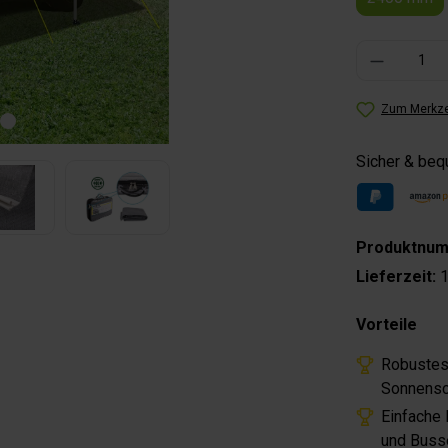
Produkt Anzahl: 
Zum Merkze
Sicher & be
Produktnu
Lieferzeit:
1
Vorteile
Robustes
Sonnensc
Einfache
und Buss