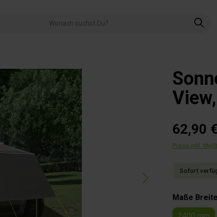
Sonn
View
62,90 
Preise inkl. MwS
Sofort verfüg
Maße Breit
2400 mm