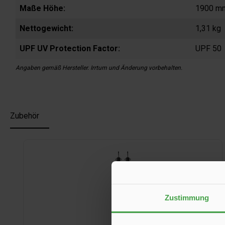
Maße Höhe:
1900 m
Nettogewicht:
1,31 kg
UPF UV Protection Factor:
UPF 50
Angaben gemäß Hersteller. Irrtum und Änderung vorbehalten.
Zubehör
Produktgalerie überspringen
Zustimmung