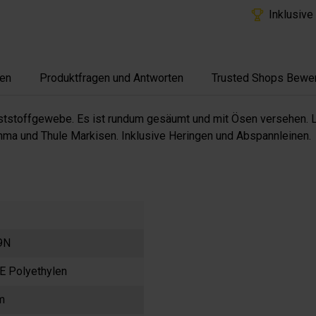
Inklusive
en
Produktfragen und Antworten
Trusted Shops Bewe
tstoffgewebe. Es ist rundum gesäumt und mit Ösen versehen. L
a und Thule Markisen. Inklusive Heringen und Abspannleinen.
9N
E Polyethylen
m