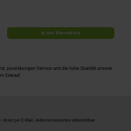
dazwischen legen und mit dem Griff festziehen. Inhalt 2
Stück.
In den Warenkorb
d, zuverlässigen Service und die hohe Qualität unserer
m Einkauf.
direkt per E-Mail. Jederzeit kostenlos abbestellbar.