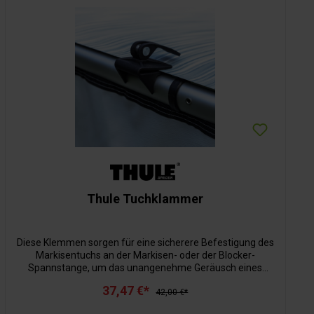
Thule Tuchklammer
Diese Klemmen sorgen für eine sicherere Befestigung des
Markisentuchs an der Markisen- oder der Blocker-
Spannstange, um das unangenehme Geräusch eines
durch Wind flatternden Markisentuchs zu vermeiden. Die
37,47 €*
Klemmen passen universell auf alle Thule Spannstangen
42,00 €*
aus Aluminium, einfach einrasten lassen, das Tuch