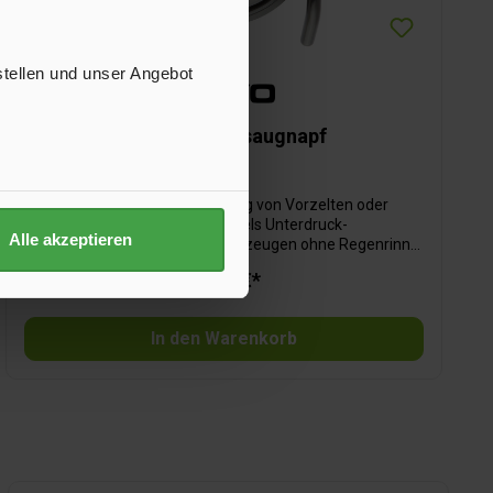
stellen und unser Angebot
Befestigungssaugnapf
Lackschonende Anbringung von Vorzelten oder
Sonnendächern mittels Unterdruck-
Alle akzeptieren
Befestigungssaugnapf an Fahrzeugen ohne Regenrinne
(z. B. VW T4).
19,95 €*
In den Warenkorb