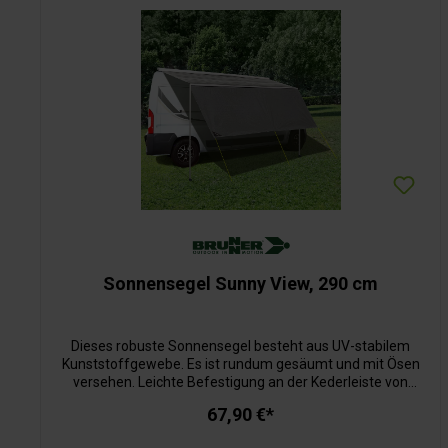
Sonnensegel Sunny View, 290 cm
Dieses robuste Sonnensegel besteht aus UV-stabilem
Kunststoffgewebe. Es ist rundum gesäumt und mit Ösen
versehen. Leichte Befestigung an der Kederleiste von
Wohnwagen, Wohnmobilen, Kastenwagen oder Bussen.
67,90 €*
Passend für Fiamma und Thule Markisen. Inklusive
Heringen und Abspannleinen.