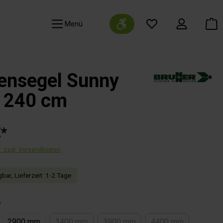
Werkzeugleiste anzeigen
Navigation
ensegel Sunny
, 240 cm
€*
t. zzgl. Versandkosten
bar, Lieferzeit: 1-2 Tage
auswählen
e
2900 mm
3400 mm
3900 mm
4400 mm