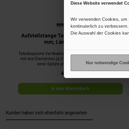
Diese Website verwendet C
Wir verwenden Cookies, um de
kontinuierlich zu verbessern.
Die Auswahl der Cookies kan
Aufstellstange Telepole Set 2 Stück, ø 22
mm, Länge bis 230 cm
Teleskopische Vertikalstangen aus eloxiertem Aluminium
mit drei Elementen (ø 31/26/21 mm). Ausgestattet mit
Nur notwendige Cook
einer Spitze und einer stabilen Basis.
43,90 €*
In den Warenkorb
Kunden haben sich ebenfalls angesehen
Produktgalerie überspringen