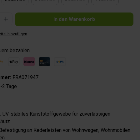
(Diese Option ist zurzeit nicht verfügbar.)
(Diese Option ist zurzeit nicht ve
(Diese Option ist 
Gib den gewünschten Wert ein oder benutze die Schaltflächen um die Anzahl zu 
In den Warenkorb
ttel hinzufügen
quem bezahlen
mmer:
FRA071947
-2 Tage
, UV-stabiles Kunststoffgewebe für zuverlässigen
hutz
 Befestigung an Kederleisten von Wohnwagen, Wohnmobilen
en