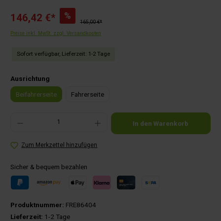
%
146,42 €*
165,00 €*
Preise inkl. MwSt. zzgl. Versandkosten
Sofort verfügbar, Lieferzeit: 1-2 Tage
auswählen
Ausrichtung
Beifahrerseite
Fahrerseite
Produkt Anzahl: Gib den gewünschten Wert ein oder benutze die Schaltflächen um die Anza
In den Warenkorb
Zum Merkzettel hinzufügen
Sicher & bequem bezahlen
Produktnummer:
FRE86404
Lieferzeit:
1-2 Tage