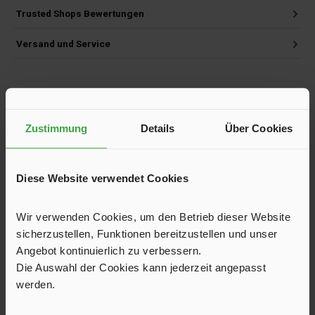
Trusted Shops Bewertungen
Versand und Service
Produktgalerie überspringen
Kunden haben sich ebenfalls angesehen
Zustimmung
Details
Über Cookies
Diese Website verwendet Cookies
Wir verwenden Cookies, um den Betrieb dieser Website
sicherzustellen, Funktionen bereitzustellen und unser
Angebot kontinuierlich zu verbessern.
Die Auswahl der Cookies kann jederzeit angepasst
werden.