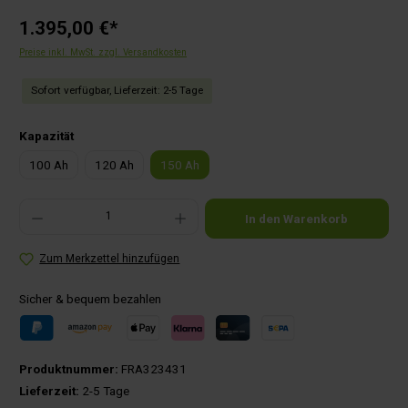
1.395,00 €*
Preise inkl. MwSt. zzgl. Versandkosten
Sofort verfügbar, Lieferzeit: 2-5 Tage
auswählen
Kapazität
100 Ah
120 Ah
150 Ah
Produkt Anzahl: Gib den gewünschten Wert ein oder benutze die Schaltflächen um die Anza
In den Warenkorb
Zum Merkzettel hinzufügen
Sicher & bequem bezahlen
Produktnummer:
FRA323431
Lieferzeit:
2-5 Tage