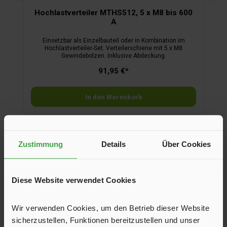
Hochlastverteiler MTHS512, 5 x M8 bis 600
A
Einsetzbar als Einzelbauteil oder in Kombination im
Hochlastverteiler-Set. Verteilerschiene mit 5 x M8
n
Gewindebolzen. Inklusive Abdeckung.
91,95 €*
In den Warenkorb
Produktgalerie überspringen
Zubehör
Zustimmung
Details
Über Cookies
Diese Website verwendet Cookies
Wir verwenden Cookies, um den Betrieb dieser Website
sicherzustellen, Funktionen bereitzustellen und unser