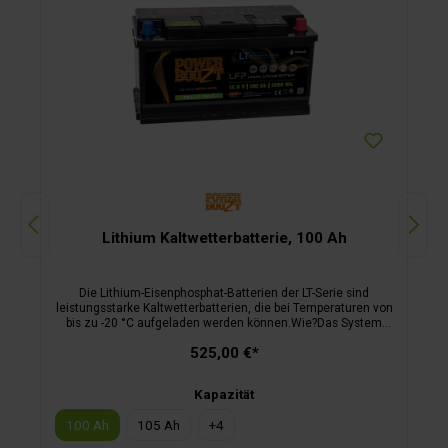
Lithium Kaltwetterbatterie, 100 Ah
Die Lithium-Eisenphosphat-Batterien der LT-Serie sind
leistungsstarke Kaltwetterbatterien, die bei Temperaturen von
bis zu -20 °C aufgeladen werden können.Wie?Das System
verfügt über eine interne Steuerung, die den Strom aus
525,00 €*
Ladegerät/Solarregler/Lichtmaschine selbst bezieht und bei
Zelltemperaturen unter 0 °C zunächst die interne Heizung
betreibt. Erst bei +5 °C wird der Ladestrom auf die Zellen
Kapazität
weitergeleitet. Dazu werden keine zusätzlichen
Komponenten benötigt. Der gesamte Prozess des Aufheizens
100 Ah
105 Ah
+
4
und Ladens verläuft nahtlos. Schließen Sie den Akku einfach
an das normale Ladegerät an und das interne Heizungs- und