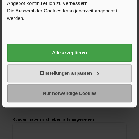
Angebot kontinuierlich zu verbessern.
Die Auswahl der Cookies kann jederzeit angepasst
werden.
Batterie Pol-Adapter 2er-Set
Passend für 110 Ah LiFePO₄-Batterie, wenn Rundpole zum
Alle akzeptieren
A
Anschluss verwendet werden. Adapter M8 Innengewinde
auf Rundpol.
20,50 €*
Einstellungen anpassen
In den Warenkorb
Nur notwendige Cookies
Produktgalerie überspringen
Kunden haben sich ebenfalls angesehen