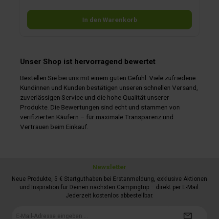
Überwachungssystem erledigt den Rest. Die PB-Li Batterien
sind die ideale Wahl für den Einsatz in Wohnmobilen,
In den Warenkorb
netzunabhängigen Solar- und Elektrofahrzeugen sowie für
alle Anwendungen, bei denen das Laden bei sehr niedrigen
Temperaturen erforderlich ist.
Unser Shop ist hervorragend bewertet
Bestellen Sie bei uns mit einem guten Gefühl: Viele zufriedene
Kundinnen und Kunden bestätigen unseren schnellen Versand,
zuverlässigen Service und die hohe Qualität unserer
Produkte. Die Bewertungen sind echt und stammen von
verifizierten Käufern – für maximale Transparenz und
Vertrauen beim Einkauf.
Newsletter
Neue Produkte, 5 € Startguthaben bei Erstanmeldung, exklusive Aktionen
und Inspiration für Deinen nächsten Campingtrip – direkt per E-Mail.
Jederzeit kostenlos abbestellbar.
E-
Mail-