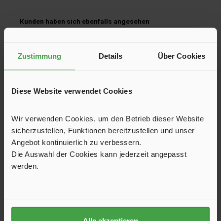
Produktgalerie überspringen
Kunden haben sich ebenfalls angesehen
Zustimmung
Details
Über Cookies
Diese Website verwendet Cookies
Wir verwenden Cookies, um den Betrieb dieser Website
sicherzustellen, Funktionen bereitzustellen und unser
Angebot kontinuierlich zu verbessern.
Die Auswahl der Cookies kann jederzeit angepasst
werden.
Komplettlösung Wasserhygiene UV-8 steel
KLW für Reisen weltweit
Lieferumfang: UV-C LED-Desinfektionseinheit inkl.
Durchflusssensor, Onboard-Funktionsüberwachung mit
optischer Statusanzeige, wasserdichte Plug & Play-
Anschlüsse, Befestigungswinkel, Anschlusskabel, Aktivkohle-
Alle akzeptieren