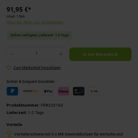
91,95 €*
Inhalt:
1 Stck
Preise inkl. MwSt. zzgl. Versandkosten
Sofort verfügbar, Lieferzeit: 1-2 Tage
Produkt Anzahl: Gib den gewünschten Wert ein oder benutze die Schaltflächen um die Anza
In den Warenkorb
Zum Merkzettel hinzufügen
Sicher & bequem bezahlen
Produktnummer:
FRA323160
Lieferzeit:
1-2 Tage
Vorteile
Verteilerschiene mit 5 x M8 Gewindebolzen für einfache und