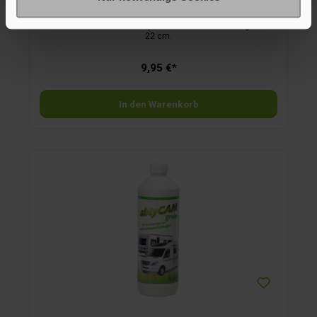
Klein und rund. Bürstenkopf ca. ø 8 cm; Bürstenlänge ca.
22 cm.
9,95 €*
In den Warenkorb