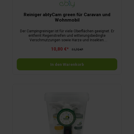
Reiniger abtyCam green für Caravan und
Wohnmobil
Der Campingreiniger ist für viele Oberflächen geeignet. Er
entfernt Regenstreifen und witterungsbedingte
Verschmutzungen sowie Harze und Insekten.
Anwendungsgebiet ist überall, wo der Reiniger im
10,80 €*
Campingbereich gebraucht wird – sowohl innen als auch
11,70 €*
außen. Auch für Kunststoffgartenmöbel und Acrylglas kann
der Reiniger verwendet werden.
In den Warenkorb