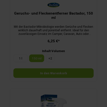
Geruchs- und Fleckenentferner Bactador, 150
ml
Mit der Bactador Mikrobiologie werden Gerüche und Flecken
wirklich dauerhaft und porentief entfernt. Ideal für den
zuverlässigen Einsatz im Camper, Caravan, Auto oder
Zelt.Endlich dauerhaft geruchsfrei dauerhafte
6,25 €*
Geruchsentfernung durch natürliche Bactador
Mikrobiologiezuverlässig bei hartnäckigsten Gerüchen (Urin,
Kot, Erbrochenem u. v. m.)die Alternative zu chemischen
Inhalt Volumen
Reinigernangenehmer Frischeduftdermatologisch mit „Sehr
gut“ getestet
1 l
150 ml
+
2
In den Warenkorb