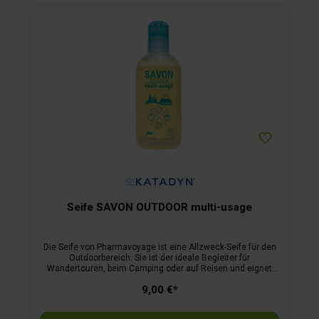
spülen: Einen Tropfen ins warme Spülwasser geben und wie
gewohnt abwaschen. Grillrost reinigen: Einweichen,
abwischen, fertig. Badekleidung auffrischen: Salz, Sand und
Chlorreste einfach mit warmem Wasser und etwas Reiniger
ausspülen. Mit dem Allesreiniger „Weniger ist mehr“ erhalten
Sie ein kompaktes Multitalent für unterwegs und zu Hause.
Leistungsstark gegen Schmutz und sanft zur Haut.
Seife SAVON OUTDOOR multi-usage
Die Seife von Pharmavoyage ist eine Allzweck-Seife für den
Outdoorbereich. Sie ist der ideale Begleiter für
Wandertouren, beim Camping oder auf Reisen und eignet
sich zum Waschen von Körper, Haaren, Kleidung oder
9,00 €*
Geschirr. Die Bio-Seife hat einen dezenten aber angenehmen
Geruch und kann sowohl mit Süß- als auch mit Meerwasser
verwendet werden.