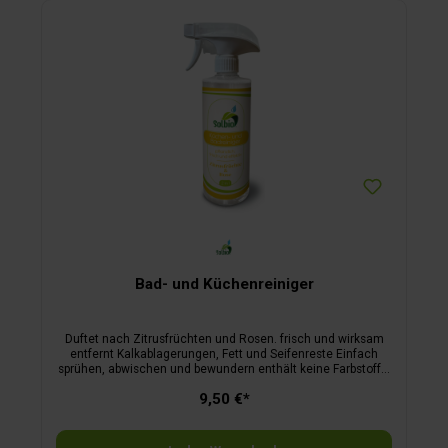
Bad- und Küchenreiniger
Duftet nach Zitrusfrüchten und Rosen. frisch und wirksam
entfernt Kalkablagerungen, Fett und Seifenreste Einfach
sprühen, abwischen und bewundern enthält keine Farbstoffe,
Parabene, Phosphate, Chlor oder Ammoniak Für eine frische
9,50 €*
und saubere Reise Kompaktes Reisen ist ideal, wenn Sie sich
auf das Wesentliche konzentrieren möchten. Nur
unangenehme Gerüche nimmt man auf engem Raum leider
schneller wahr. Der Bad- und Küchenreiniger von Solbio