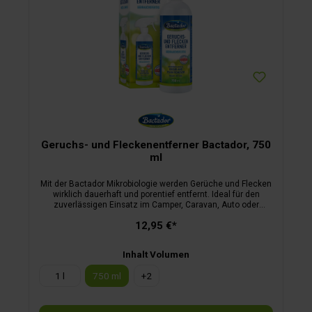
Geruchs- und Fleckenentferner Bactador, 750
ml
Mit der Bactador Mikrobiologie werden Gerüche und Flecken
wirklich dauerhaft und porentief entfernt. Ideal für den
zuverlässigen Einsatz im Camper, Caravan, Auto oder
Zelt.Endlich dauerhaft geruchsfrei dauerhafte
12,95 €*
Geruchsentfernung durch natürliche Bactador
Mikrobiologiezuverlässig bei hartnäckigsten Gerüchen (Urin,
Kot, Erbrochenem u. v. m.)die Alternative zu chemischen
Inhalt Volumen
Reinigernangenehmer Frischeduftdermatologisch mit „Sehr
gut“ getestet
1 l
750 ml
+
2