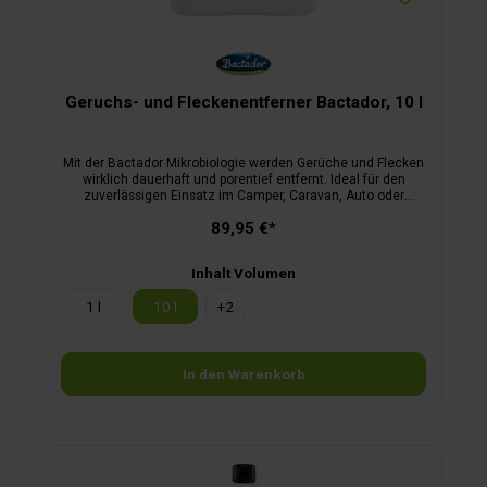
Geruchs- und Fleckenentferner Bactador, 10 l
Mit der Bactador Mikrobiologie werden Gerüche und Flecken
wirklich dauerhaft und porentief entfernt. Ideal für den
zuverlässigen Einsatz im Camper, Caravan, Auto oder
Zelt.Endlich dauerhaft geruchsfrei dauerhafte
89,95 €*
Geruchsentfernung durch natürliche Bactador
Mikrobiologiezuverlässig bei hartnäckigsten Gerüchen (Urin,
Kot, Erbrochenem u. v. m.)die Alternative zu chemischen
Inhalt Volumen
Reinigernangenehmer Frischeduftdermatologisch mit „Sehr
gut“ getestet
1 l
10 l
+
2
In den Warenkorb