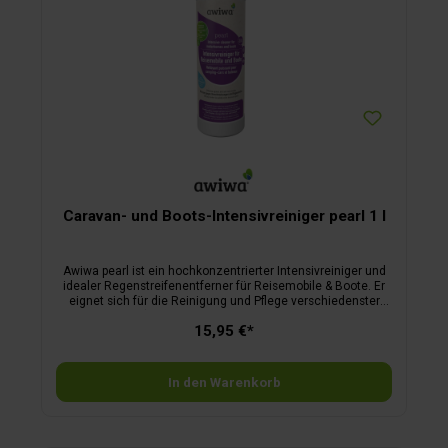
Caravan- und Boots-Intensivreiniger pearl 1 l
Awiwa pearl ist ein hochkonzentrierter Intensivreiniger und
idealer Regenstreifenentferner für Reisemobile & Boote. Er
eignet sich für die Reinigung und Pflege verschiedenster
Oberflächen (Lack, Folienbeschichtung, Acrylglas, Glas,
15,95 €*
Kunststoff, Gummi, Nähte, Chrom, Plexiglas, Edelstahl,
Keramik, Carbon, Holz etc.) von Wohnmobilen, Wohnwagen
und Booten. Der Reiniger entfernt hartnäckige
Verschmutzungen und Ablagerungen, witterungsbedingte
In den Warenkorb
Beläge (wie z. B. Regenstreifen), Insekten, Harze sowie Fette
und Öle.