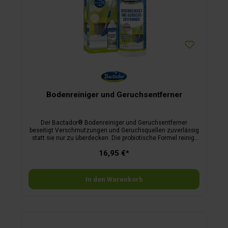
Bodenreiniger und Geruchsentferner
Der Bactador® Bodenreiniger und Geruchsentferner
beseitigt Verschmutzungen und Geruchsquellen zuverlässig
statt sie nur zu überdecken. Die probiotische Formel reinigt
gründlich und sorgt für hygienische Frische auf allen
16,95 €*
wasserverträglichen Böden – auch in Haushalten mit
Kindern und Tieren. Geeignet für Saug- und Wischroboter
(Herstellervorgaben beachten). Mit angenehmem
Frischeduft, von Tierärzten empfohlen.
In den Warenkorb