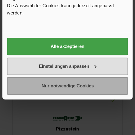
Pizzastein hält Temperaturen bis 300 °C stand.
Die Auswahl der Cookies kann jederzeit angepasst
24,95 €*
werden.
In den Warenkorb
Alle akzeptieren
Einstellungen anpassen
Nur notwendige Cookies
Pizzastein