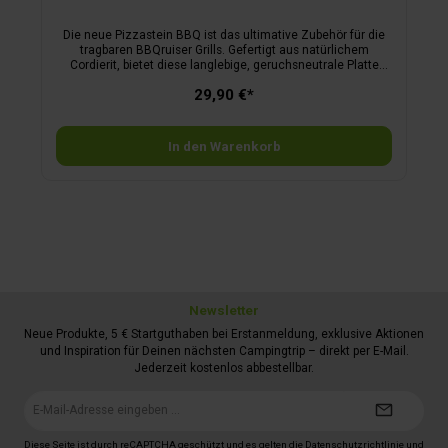
Die neue Pizzastein BBQ ist das ultimative Zubehör für die
tragbaren BBQruiser Grills. Gefertigt aus natürlichem
Cordierit, bietet diese langlebige, geruchsneutrale Platte
einzigartige Temperaturbeständigkeit und gleichmäßige
29,90 €*
Wärmeverteilung. Seine Porosität garantiert zudem eine
effiziente Feuchtigkeitsaufnahme, sodass die Pizzakruste
jedes Mal perfekt gegart und knusprig wird.
In den Warenkorb
Newsletter
Neue Produkte, 5 € Startguthaben bei Erstanmeldung, exklusive Aktionen
und Inspiration für Deinen nächsten Campingtrip – direkt per E-Mail.
Jederzeit kostenlos abbestellbar.
E-
Mail-
Adresse*
Diese Seite ist durch reCAPTCHA geschützt und es gelten die
Datenschutzrichtlinie
und