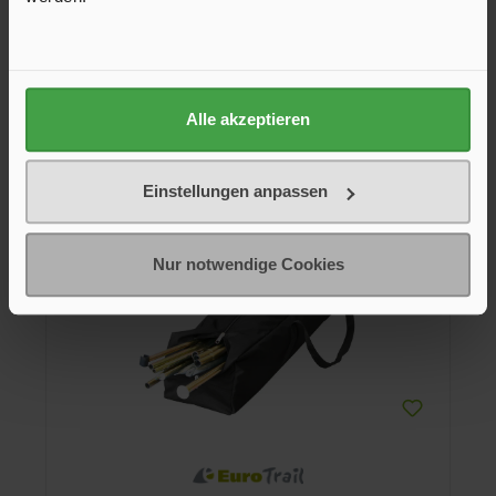
Die hochwertige, strapazierfähige Vinylhülle bedeckt den
gesamten Grill und sorgt so für eine längere Lebensdauer
des Grills. Ausgestattet mit einem Kordelverschluss für
windige Tage. Speziell entworfen, um alle 47 cm Grills von
24,95 €*
CADAC ganzjährig zu schützen.
Alle akzeptieren
In den Warenkorb
Einstellungen anpassen
Nur notwendige Cookies