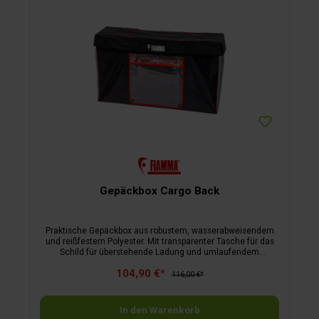
Gepäckbox Cargo Back
Praktische Gepäckbox aus robustem, wasserabweisendem
und reißfestem Polyester. Mit transparenter Tasche für das
Schild für überstehende Ladung und umlaufendem
Reißverschluss am Deckel. Ideal für den Transport von
104,90 €*
Stühlen, Camping- und Sportzubehör. Einfach und schnell zu
116,00 €*
montieren. Durch das neue Befestigungssystem passt es
auch auf die Carry-Bike Serien Frame und DJ.
In den Warenkorb