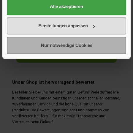
schönes Design.Bestehend aus:4 Essteller Ø 26 cm4
Alle akzeptieren
Suppenteller Ø 19 cm4 Dessertteller Ø 23 cm4 Henkelbecher
0,3 l
79,90 €*
Einstellungen anpassen
Nur notwendige Cookies
In den Warenkorb
Unser Shop ist hervorragend bewertet
Bestellen Sie bei uns mit einem guten Gefühl: Viele zufriedene
Kundinnen und Kunden bestätigen unseren schnellen Versand,
zuverlässigen Service und die hohe Qualität unserer
Produkte. Die Bewertungen sind echt und stammen von
verifizierten Käufern – für maximale Transparenz und
Vertrauen beim Einkauf.