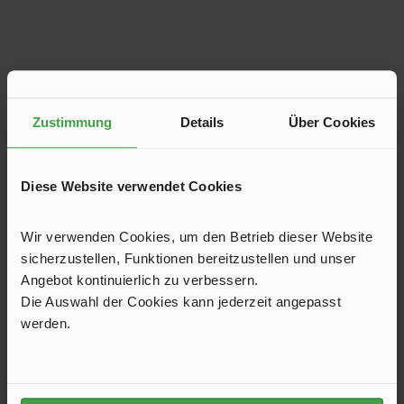
Produktgalerie überspringen
Kunden haben sich ebenfalls angesehen
Zustimmung
Details
Über Cookies
Diese Website verwendet Cookies
Wir verwenden Cookies, um den Betrieb dieser Website
sicherzustellen, Funktionen bereitzustellen und unser
Angebot kontinuierlich zu verbessern.
Die Auswahl der Cookies kann jederzeit angepasst
werden.
Geschirrset Breeze, 16-teilig
16-teiliges Geschirrset aus hochwertigem Melamin. Zeitlos