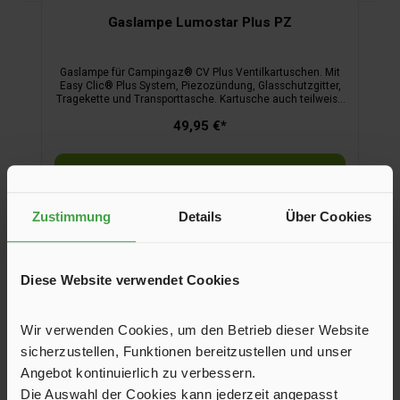
Gaslampe Lumostar Plus PZ
Gaslampe für Campingaz® CV Plus Ventilkartuschen. Mit
Easy Clic® Plus System, Piezozündung, Glasschutzgitter,
Tragekette und Transporttasche. Kartusche auch teilweise
gefüllt abnehmbar. Brenndauer bis 12 Std. (CV 470 Plus)
49,95 €*
bzw. 6 Std. 20 Min. (CV 300 Plus).
In den Warenkorb
Zustimmung
Details
Über Cookies
Produktgalerie überspringen
Zubehör
Diese Website verwendet Cookies
Wir verwenden Cookies, um den Betrieb dieser Website
sicherzustellen, Funktionen bereitzustellen und unser
Angebot kontinuierlich zu verbessern.
Die Auswahl der Cookies kann jederzeit angepasst