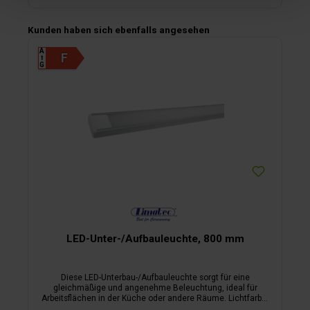
Produktgalerie überspringen
Kunden haben sich ebenfalls angesehen
A
⭡
G
LED-Unter-/Aufbauleuchte, 800 mm
Diese LED-Unterbau-/Aufbauleuchte sorgt für eine
gleichmäßige und angenehme Beleuchtung, ideal für
Arbeitsflächen in der Küche oder andere Räume. Lichtfarbe:
4000 K.