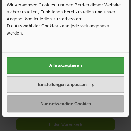
Wir verwenden Cookies, um den Betrieb dieser Website
sicherzustellen, Funktionen bereitzustellen und unser
Angebot kontinuierlich zu verbessern.
Die Auswahl der Cookies kann jederzeit angepasst
werden.
Schraubventilkartusche Power Gas, 230 g
Alle akzeptieren
Schraubventilkartuschen gefüllt mit Flüssiggasgemisch aus
Propan und Isopropanol. Bei Temperaturen bis -5 °C sehr gut
geeignet.
Einstellungen anpassen
6,95 €*
Inhalt Gewicht
Nur notwendige Cookies
230 g
450 g
In den Warenkorb