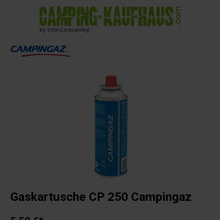
alt springen
Gaskartusche CP 250 Campingaz