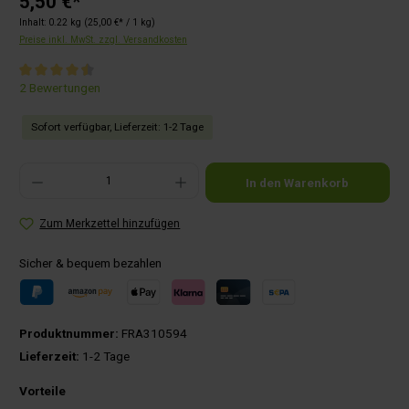
5,50 €*
Inhalt:
0.22 kg
(25,00 €* / 1 kg)
Preise inkl. MwSt. zzgl. Versandkosten
Durchschnittliche Bewertung von 4.5 von 5 Sternen
2 Bewertungen
Sofort verfügbar, Lieferzeit: 1-2 Tage
Produkt Anzahl: Gib den gewünschten Wert ein oder benutze die Schaltflächen um die Anza
In den Warenkorb
Zum Merkzettel hinzufügen
Sicher & bequem bezahlen
Produktnummer:
FRA310594
Lieferzeit:
1-2 Tage
Vorteile