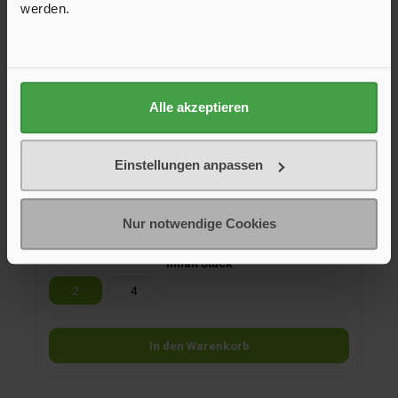
werden.
Alle akzeptieren
Magische Haken Vario, 2
Einstellungen anpassen
Der Vario-Haken ist durch sein Gelenk flexibel und kann
horizontal und vertikal verwendet werden. Magische Haken
Vario Mittel 2er Set, belastbar bis 3,5 kg auf senkrechter
Fläche.
Nur notwendige Cookies
10,95 €*
Inhalt Stück
2
4
In den Warenkorb