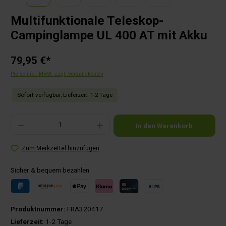
Multifunktionale Teleskop-
Campinglampe UL 400 AT mit Akku
79,95 €*
Preise inkl. MwSt. zzgl. Versandkosten
Sofort verfügbar, Lieferzeit: 1-2 Tage
Produkt Anzahl: Gib den gewünschten Wert ein oder benutze die Schaltflächen um die Anza
In den Warenkorb
Zum Merkzettel hinzufügen
Sicher & bequem bezahlen
Produktnummer:
FRA320417
Lieferzeit:
1-2 Tage