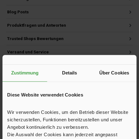
Blog Posts
Produktfragen und Antworten
Trusted Shops Bewertungen
Versand und Service
Zustimmung
Details
Über Cookies
Produktgalerie überspringen
Kunden haben sich ebenfalls angesehen
Diese Website verwendet Cookies
Wir verwenden Cookies, um den Betrieb dieser Website
sicherzustellen, Funktionen bereitzustellen und unser
Angebot kontinuierlich zu verbessern.
Die Auswahl der Cookies kann jederzeit angepasst