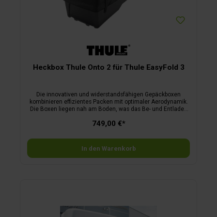
Heckbox Thule Onto 2 für Thule EasyFold 3
Die innovativen und widerstandsfähigen Gepäckboxen
kombinieren effizientes Packen mit optimaler Aerodynamik.
Die Boxen liegen nah am Boden, was das Be- und Entladen
besonders komfortabel macht. Dank der kippbaren
749,00 €*
Konstruktion bleibt der Zugang zum Kofferraum jederzeit
möglich. Bei Nichtgebrauch lassen sich die leichten,
faltbaren Boxen platzsparend verstauen.
In den Warenkorb