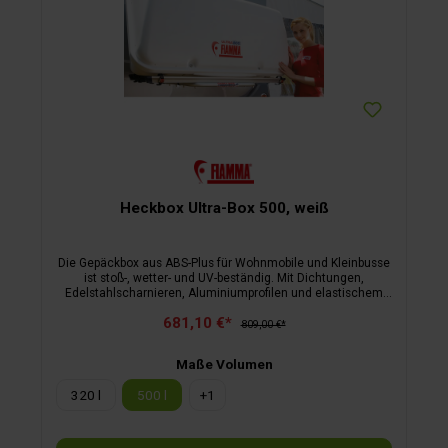
Heckbox Ultra-Box 500, weiß
Die Gepäckbox aus ABS-Plus für Wohnmobile und Kleinbusse
ist stoß-, wetter- und UV-beständig. Mit Dichtungen,
Edelstahlscharnieren, Aluminiumprofilen und elastischem
Gepäcknetz. Die Montage erfolgt mit dem beiliegenden Kit
681,10 €*
auf Carry-Bike-Fahrradträgern.
809,00 €*
Maße Volumen
320 l
500 l
+
1