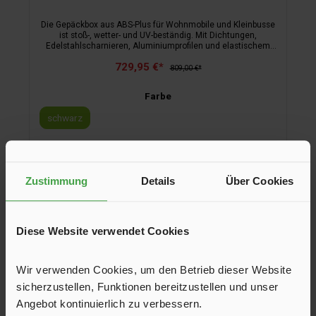
Die Gepäckbox aus ABS-Plus für Wohnmobile und Kleinbusse
ist stoß-, wetter- und UV-beständig. Mit Dichtungen,
Edelstahlscharnieren, Aluminiumprofilen und elastischem
Gepäcknetz. Die Montage erfolgt mit dem beiliegenden Kit
729,95 €*
auf Carry-Bike-Fahrradträgern.
809,00 €*
Farbe
schwarz
In den Warenkorb
Zustimmung
Details
Über Cookies
Diese Website verwendet Cookies
Wir verwenden Cookies, um den Betrieb dieser Website
sicherzustellen, Funktionen bereitzustellen und unser
Angebot kontinuierlich zu verbessern.