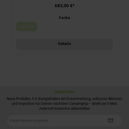
Mit Edelstahlscharnieren und Aluminiumprofilen. Mit
683,00 €*
Dichtungen, damit während der Fahrt kein Wasser eintritt.
Montage auf Carry-Bikes mit beiliegendem Montagekit.
GS/TÜV-Zulassung. Mit elastischem Netz zum Festhalten
Farbe
des Gepäcks. Das zulässige Gesamtgewicht des
Fahrradträgers darf nicht überschritten werden.
schwarz
(Diese Option ist zurzeit nicht verfügbar.)
Details
Newsletter
Neue Produkte, 5 € Startguthaben bei Erstanmeldung, exklusive Aktionen
und Inspiration für Deinen nächsten Campingtrip – direkt per E-Mail.
Jederzeit kostenlos abbestellbar.
E-
Mail-
Adresse*