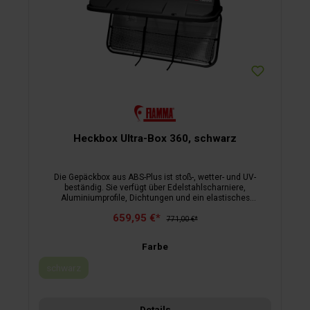
Heckbox Ultra-Box 360, schwarz
Die Gepäckbox aus ABS-Plus ist stoß-, wetter- und UV-
beständig. Sie verfügt über Edelstahlscharniere,
Aluminiumprofile, Dichtungen und ein elastisches
Gepäcknetz. Die Montage erfolgt mit beiliegendem Kit auf
659,95 €*
kompatiblen Carry-Bike-Fahrradträgern.
771,00 €*
Farbe
schwarz
(Diese Option ist zurzeit nicht verfügbar.)
Details