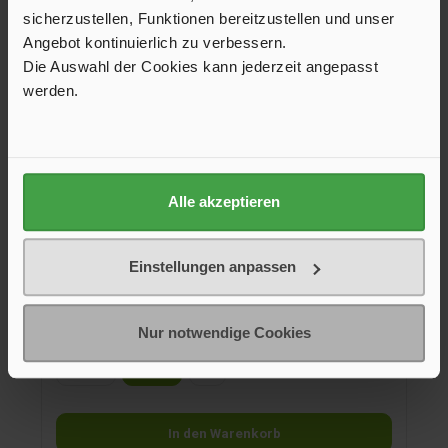
sicherzustellen, Funktionen bereitzustellen und unser
Angebot kontinuierlich zu verbessern.
Die Auswahl der Cookies kann jederzeit angepasst
werden.
Motor komplett Thule Slide-Out Step, 550
Alle akzeptieren
Motor komplett für Thule Slide-Out Step V16 Ducato.
Einstellungen anpassen
355,50 €*
Nur notwendige Cookies
Größe Allgemein
400
550
+
1
In den Warenkorb