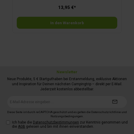
13,95 €*
In den Warenkorb
Newsletter
Neue Produkte, 5 € Startguthaben bei Erstanmeldung, exklusive Aktionen
und Inspiration für Deinen nächsten Campingtrip – direkt per E-Mail.
Jederzeit kostenlos abbestellbar.
E-
Mail-
Adresse*
Diese Seite ist durch reCAPTCHA geschützt und es gelten die
Datenschutzrichtlinie
und
Nutzungsbedingungen
.
Ich habe die
Datenschutzbestimmungen
zur Kenntnis genommen und
die
AGB
gelesen und bin mit ihnen einverstanden.