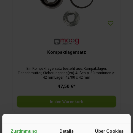
Kompaktlagersatz
Ein Kompaktlagersatz besteht aus: Kompaktlager,
Flanschmutter, Sicherungsring(en).Außen-ø: 80 mmInnen-ø:
42 mmLager: 42/80 x 42 mm
47,50 €*
In den Warenkorb
Zustimmung
Details
Über Cookies