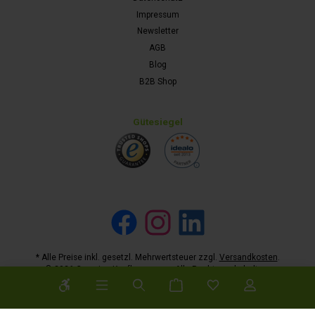
Impressum
Newsletter
AGB
Blog
B2B Shop
Gütesiegel
Facebook
Instagram
LinkedIn
* Alle Preise inkl. gesetzl. Mehrwertsteuer zzgl.
Versandkosten
.
© 2026 Camping-Kaufhaus.com - Alle Rechte vorbehalten.
Werkzeugleiste anzeigen