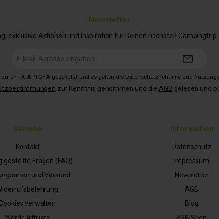
Newsletter
 exklusive Aktionen und Inspiration für Deinen nächsten Campingtrip – 
E-
Mail-
Adresse*
st durch reCAPTCHA geschützt und es gelten die
Datenschutzrichtlinie
und
Nutzung
utzbestimmungen
zur Kenntnis genommen und die
AGB
gelesen und bi
Service
Information
Kontakt
Datenschutz
g gestellte Fragen (FAQ)
Impressum
ungsarten und Versand
Newsletter
iderrufsbelehrung
AGB
Cookies verwalten
Blog
Werde Affiliate
B2B Shop