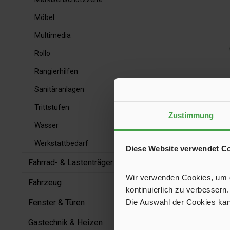
Möbel
Multimedia
Rollo
Rangierhilfen
Sanitäranlagen
Trittstufen
Zustimmung
Wasser
Düse
Werkstattbedarf
Diese Website verwendet C
Fahrrad- & Lastenträger
Die Düse 
Acht
Wir verwenden Cookies, um de
Fahrzeug
kontinuierlich zu verbessern.
Die Auswahl der Cookies kan
Fenster & Türen
Gastechnik & Heizen