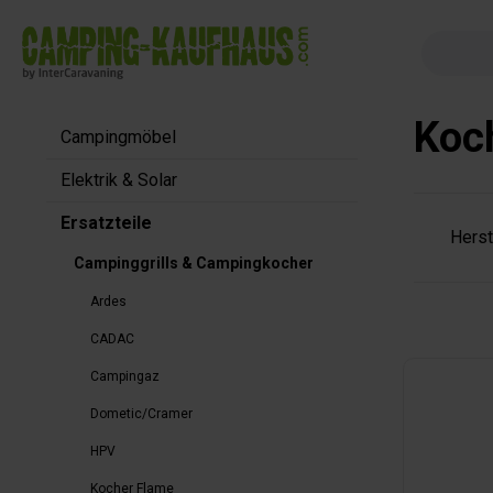
springen
Zur Hauptnavigation springen
Koc
Campingmöbel
Elektrik & Solar
Ersatzteile
Herst
Campinggrills & Campingkocher
Ardes
CADAC
Campingaz
Dometic/Cramer
HPV
Kocher Flame