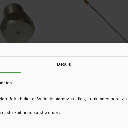
Details
 50 mbar für Kocher
Thermoelement ohne 
Samba/Rumba
ookies
ist ein Original HPV Ersatzteil.
Das Thermoelement ist ein Or
en Sie auf die Hersteller-
Ersatzteil. Achten Sie auf die 
n Betrieb dieser Website sicherzustellen, Funktionen bereitzu
Teilenummer.
Teilenummer.
7,90 €*
8,90 €*
n jederzeit angepasst werden.
In den Warenkorb
In den Warenkor