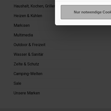
Haushalt, Kochen, Grillen
Nur notwendige Cook
Heizen & Kühlen
Markisen
Multimedia
Outdoor & Freizeit
Wasser & Sanitär
Zelte & Schutz
Camping-Welten
Sale
Unsere Marken