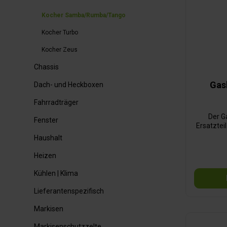
Kocher Samba/Rumba/Tango
Kocher Turbo
Kocher Zeus
Chassis
Gas
Dach- und Heckboxen
Fahrradträger
Der G
Fenster
Ersatzteil
Haushalt
Heizen
Kühlen | Klima
Lieferantenspezifisch
Markisen
Markisenschutzzelte