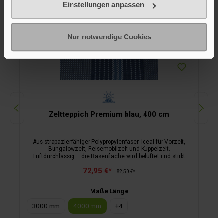
Einstellungen anpassen
Nur notwendige Cookies
Zeltteppich Premium blau, 400 cm
Aus strapazierfähiger Polypropylenfaser. Ideal für Vorzelt,
Bungalowzelt, Reisemobilzelt und Kuppelzelt.
Luftdurchlässig – die Rasenfläche wird belüftet und stirbt
nicht ab. Schimmelbeständig. Inklusive Tragetasche.
72,95 €*
82,50 €*
Maße Länge
3000 mm
4000 mm
+
4