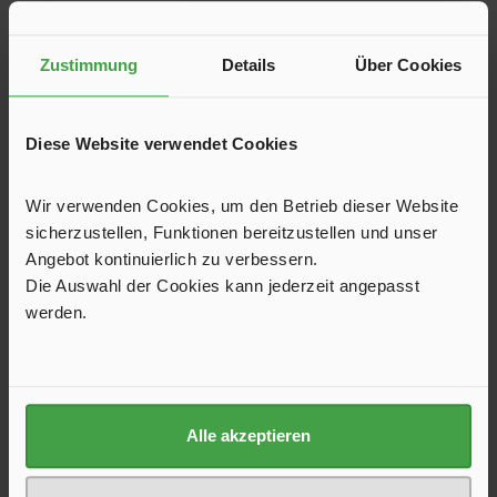
Zustimmung
Details
Über Cookies
PP Uni Platte
Diese Website verwendet Cookies
Zur Befestigung von Zeltteppichen, Folien und
Auslegeware. Hält das Material am Boden fest, ohne es zu
Wir verwenden Cookies, um den Betrieb dieser Website
durchlöchern.
sicherzustellen, Funktionen bereitzustellen und unser
10,60 €*
Angebot kontinuierlich zu verbessern.
Die Auswahl der Cookies kann jederzeit angepasst
In den Warenkorb
werden.
Produktgalerie überspringen
Kunden haben sich ebenfalls angesehen
Alle akzeptieren