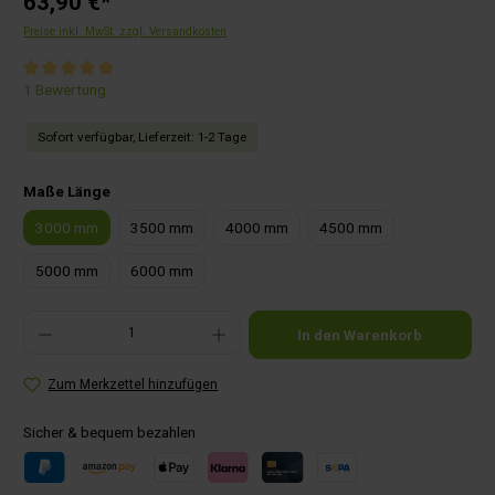
63,90 €*
Preise inkl. MwSt. zzgl. Versandkosten
Durchschnittliche Bewertung von 5 von 5 Sternen
1 Bewertung
Sofort verfügbar, Lieferzeit: 1-2 Tage
auswählen
Maße Länge
3000 mm
3500 mm
4000 mm
4500 mm
5000 mm
6000 mm
Produkt Anzahl: Gib den gewünschten Wert ein oder benutze die Schaltflächen um die Anza
In den Warenkorb
Zum Merkzettel hinzufügen
Sicher & bequem bezahlen