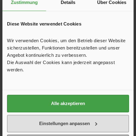
DCC-Campingführer Europa
Zustimmung
Details
Über Cookies
über 6000 Campingplätze in Deutschland und EuropaGPS
Angabenklare 5 Sterne Klassifizierungmit Stellplatzteil
Diese Website verwendet Cookies
DeutschlandÜbersichtskarte der Reiseländerintegrierte
Karte für DeutschlandSeiten 920
23,90 €*
Wir verwenden Cookies, um den Betrieb dieser Website
sicherzustellen, Funktionen bereitzustellen und unser
In den Warenkorb
Angebot kontinuierlich zu verbessern.
Die Auswahl der Cookies kann jederzeit angepasst
werden.
Produktgalerie überspringen
Kunden kauften auch
Alle akzeptieren
Einstellungen anpassen