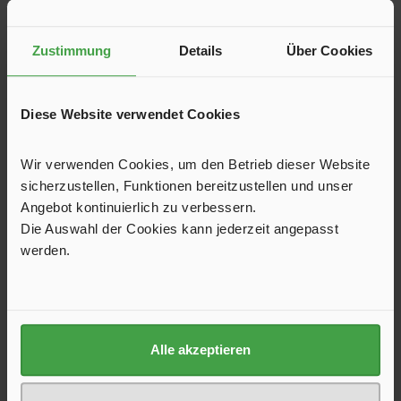
Grillregler Basic, Niederdruckregler
Zustimmung
Details
Über Cookies
Grillregler BASIC zum Anschluss an Gasflaschen, speziell
für den Betrieb von Gasgrills.
Diese Website verwendet Cookies
18,70 €*
Wir verwenden Cookies, um den Betrieb dieser Website
sicherzustellen, Funktionen bereitzustellen und unser
Angebot kontinuierlich zu verbessern.
Die Auswahl der Cookies kann jederzeit angepasst
In den Warenkorb
werden.
Produktgalerie überspringen
Kunden haben sich ebenfalls angesehen
Alle akzeptieren