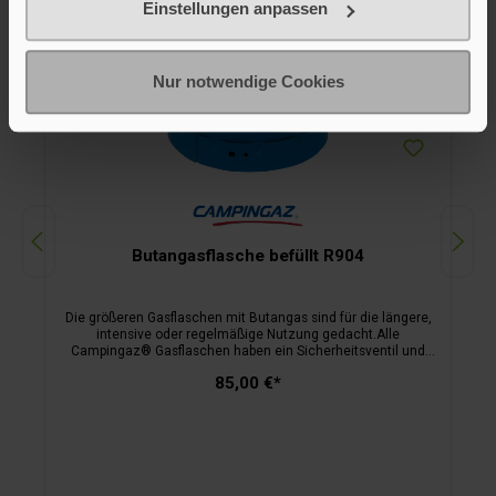
Einstellungen anpassen
Nur notwendige Cookies
Butangasflasche befüllt R904
Die größeren Gasflaschen mit Butangas sind für die längere,
intensive oder regelmäßige Nutzung gedacht.Alle
Campingaz® Gasflaschen haben ein Sicherheitsventil und
können jederzeit vom Gerät abgenommen werden. Bringen
85,00 €*
Sie Ihre leere Gasflasche zu einem Tauschhändler in Europa.
Sie bekommen eine volle, sorgfältig geprüfte und
ordnungsgemäß befüllte Flasche gleicher Größe zum Preis
einer Füllung.