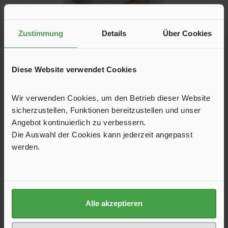
Zustimmung
Details
Über Cookies
Diese Website verwendet Cookies
Kurbel für alle Größen
Wir verwenden Cookies, um den Betrieb dieser Website
sicherzustellen, Funktionen bereitzustellen und unser
Die Kurbel ist ein Original Remis Ersatzteil. Achten Sie auf die
Hersteller-Teilenummer.
Angebot kontinuierlich zu verbessern.
Die Auswahl der Cookies kann jederzeit angepasst
15,90 €*
werden.
In den Warenkorb
Produktgalerie überspringen
Kunden haben sich ebenfalls angesehen
Alle akzeptieren