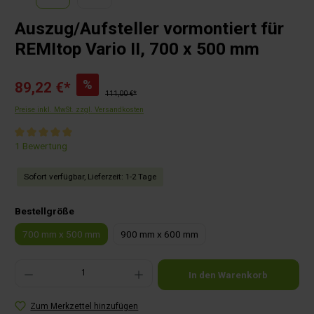
Auszug/Aufsteller vormontiert für
REMItop Vario II, 700 x 500 mm
%
89,22 €*
111,00 €*
Preise inkl. MwSt. zzgl. Versandkosten
Durchschnittliche Bewertung von 5 von 5 Sternen
1 Bewertung
Sofort verfügbar, Lieferzeit: 1-2 Tage
auswählen
Bestellgröße
700 mm x 500 mm
900 mm x 600 mm
Produkt Anzahl: Gib den gewünschten Wert ein oder benutze die Schaltflächen um die Anza
In den Warenkorb
Zum Merkzettel hinzufügen