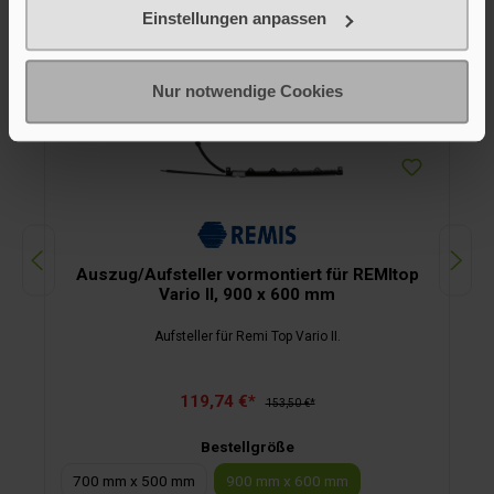
Einstellungen anpassen
Nur notwendige Cookies
Auszug/Aufsteller vormontiert für REMItop
Vario II, 900 x 600 mm
Aufsteller für Remi Top Vario II.
119,74 €*
153,50 €*
Bestellgröße
700 mm x 500 mm
900 mm x 600 mm