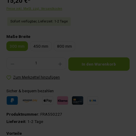
15,20 €*
Preise inkl. MwSt. zzgl. Versandkosten
Sofort verfügbar, Lieferzeit: 1-2 Tage
auswählen
Maße Breite
300 mm
450 mm
800 mm
Produkt Anzahl: Gib den gewünschten Wert ein oder benutze die Schaltflächen um die Anza
In den Warenkorb
Zum Merkzettel hinzufügen
Sicher & bequem bezahlen
Produktnummer:
FRA550227
Lieferzeit:
1-2 Tage
Vorteile