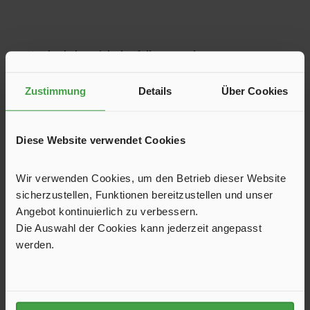
Produktgalerie überspringen
Kunden haben sich ebenfalls angesehen
Zustimmung
Details
Über Cookies
Diese Website verwendet Cookies
Wir verwenden Cookies, um den Betrieb dieser Website
sicherzustellen, Funktionen bereitzustellen und unser
Angebot kontinuierlich zu verbessern.
Die Auswahl der Cookies kann jederzeit angepasst
werden.
Antirutschmatte Black-Cat, 80 cm
Das Original aus den USAVerhindert das Verrutschen von