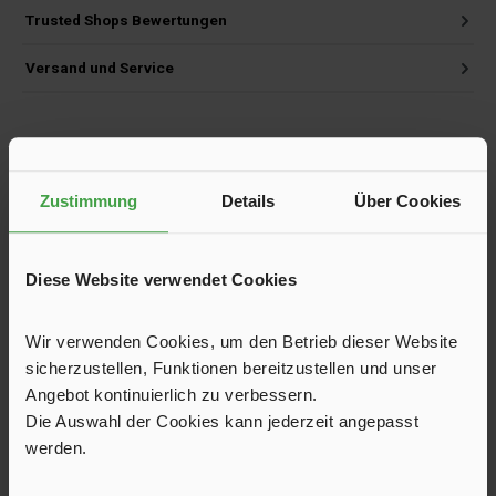
Trusted Shops Bewertungen
Versand und Service
Produktgalerie überspringen
Kunden haben sich ebenfalls angesehen
Zustimmung
Details
Über Cookies
Diese Website verwendet Cookies
Wir verwenden Cookies, um den Betrieb dieser Website
sicherzustellen, Funktionen bereitzustellen und unser
Angebot kontinuierlich zu verbessern.
Die Auswahl der Cookies kann jederzeit angepasst
werden.