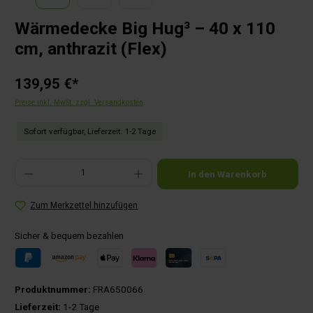
Wärmedecke Big Hug³ – 40 x 110
cm, anthrazit (Flex)
139,95 €*
Preise inkl. MwSt. zzgl. Versandkosten
Sofort verfügbar, Lieferzeit: 1-2 Tage
Produkt Anzahl: Gib den gewünschten Wert ein oder benutze die Schaltflächen um die Anza
In den Warenkorb
Zum Merkzettel hinzufügen
Sicher & bequem bezahlen
Produktnummer:
FRA650066
Lieferzeit:
1-2 Tage