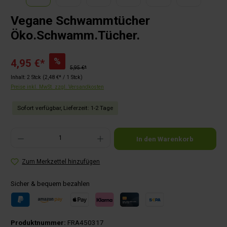
Vegane Schwammtücher
Öko.Schwamm.Tücher.
%
4,95 €*
5,95 €*
Inhalt:
2 Stck
(2,48 €* / 1 Stck)
Preise inkl. MwSt. zzgl. Versandkosten
Sofort verfügbar, Lieferzeit: 1-2 Tage
Produkt Anzahl: Gib den gewünschten Wert ein oder benutze die Schaltflächen um die Anza
In den Warenkorb
Zum Merkzettel hinzufügen
Sicher & bequem bezahlen
Produktnummer:
FRA450317