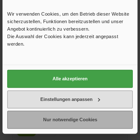
Wir verwenden Cookies, um den Betrieb dieser Website
sicherzustellen, Funktionen bereitzustellen und unser
Angebot kontinuierlich zu verbessern.
Die Auswahl der Cookies kann jederzeit angepasst
werden.
Eierbox EGGS TO GO, blau
Alle akzeptieren
Robuste, stoßfeste Box für den sicheren Transport von 6 oder
10 Eiern. Mit Clipverschluss für einfaches Öffnen und
Einstellungen anpassen
Schließen, platzsparend stapelbar und eine nachhaltige
Alternative zu Einwegverpackungen.
8,95 €*
Nur notwendige Cookies
Farbe
blau
grau
+
2