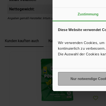
Nettogewicht:
Zustimmung
Angaben gemäß Hersteller. Irrtum und Änderung vorbehalten.
Diese Website verwendet C
Kunden kauften auch
Kunden haben sich ebenfalls ange
Wir verwenden Cookies, um de
kontinuierlich zu verbessern.
Produktgalerie überspringen
Die Auswahl der Cookies kan
Nur notwendige Cook