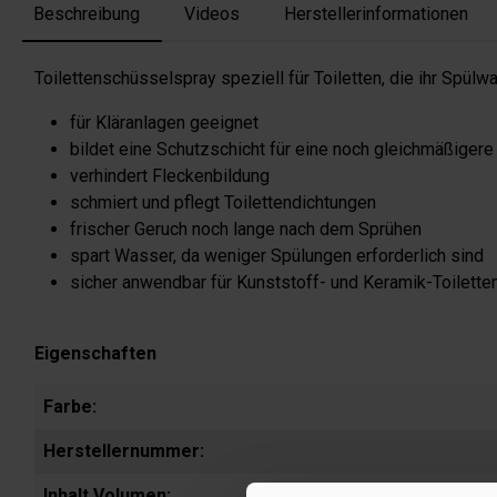
Beschreibung
Videos
Herstellerinformationen
Toilettenschüsselspray speziell für Toiletten, die ihr Spü
für Kläranlagen geeignet
bildet eine Schutzschicht für eine noch gleichmäßigere
verhindert Fleckenbildung
schmiert und pflegt Toilettendichtungen
frischer Geruch noch lange nach dem Sprühen
spart Wasser, da weniger Spülungen erforderlich sind
sicher anwendbar für Kunststoff- und Keramik-Toilett
Eigenschaften
Farbe:
Herstellernummer:
Inhalt Volumen: