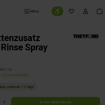
Werkzeugleiste anzeigen
Navigation
ttenzusatz
 Rinse Spray
0 €* / 1 l)
t. zzgl. Versandkosten
bar, Lieferzeit: 1-2 Tage
Gib den gewünschten Wert ein oder benutze die Schaltflächen um die Anzahl zu 
In den Warenkorb