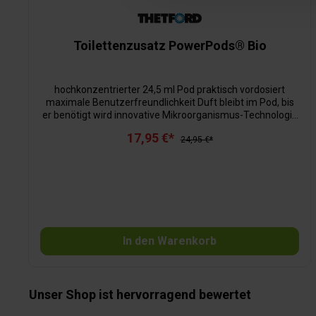
Toilettenzusatz PowerPods® Bio
hochkonzentrierter 24,5 ml Pod praktisch vordosiert
maximale Benutzerfreundlichkeit Duft bleibt im Pod, bis
er benötigt wird innovative Mikroorganismus-Technologie
hervorragende Geruchsbekämpfung verflüssigt Fäkalien
17,95 €*
für leichtere Tankentleerung 1 Dosierung reicht bis zu 4
24,95 €*
Tage 1 Tasche = 20 Pods = 80 Tage
In den Warenkorb
Unser Shop ist hervorragend bewertet