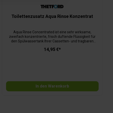
Toilettenzusatz Aqua Rinse Konzentrat
Aqua Rinse Concentrated ist eine sehr wirksame,
zweifach konzentrierte, frisch duftende Flüssigkeit für
den Spülwassertank Ihrer Cassetten- und tragbaren
Toilette. praktische, kleine Flasche, weniger Gewicht auch
14,95 €*
für Klärtanks geeignet für Kunststoff und Keramik
geeignet 15 Dosen für 15 l frisches Spülwasser verhindert
Kalkablagerungen erhält den Glanz Ihrer Toilettenschüssel
sorgt für eine wirksamere und gleichmäßigere Spülung
frischer Lavendelduft bei jeder Spülung
In den Warenkorb