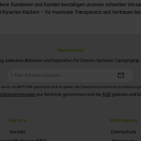
iedene Kundinnen und Kunden bestätigen unseren schnellen Versan
fizierten Käufern – für maximale Transparenz und Vertrauen bei
Newsletter
 exklusive Aktionen und Inspiration für Deinen nächsten Campingtrip – 
E-
Mail-
Adresse*
st durch reCAPTCHA geschützt und es gelten die
Datenschutzrichtlinie
und
Nutzung
utzbestimmungen
zur Kenntnis genommen und die
AGB
gelesen und bi
Service
Information
Kontakt
Datenschutz