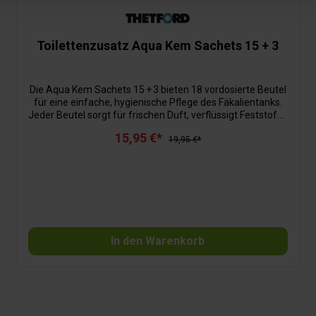
Toilettenzusatz Aqua Kem Sachets 15 + 3
Die Aqua Kem Sachets 15 + 3 bieten 18 vordosierte Beutel
für eine einfache, hygienische Pflege des Fäkalientanks.
Jeder Beutel sorgt für frischen Duft, verflüssigt Feststoffe
und wirkt bis zu fünf Tage. Die drei Gratisbeutel im Set
15,95 €*
ermöglichen zusätzliche Anwendungen. Aktionspack mit
19,95 €*
3 Gratisbeuteln immer die richtige Dosis bekämpft
unangenehme Gerüche zuverlässig verflüssigt Feststoffe
für leichtere Entleerung reduziert Gasbildung im Tank
Schmierung beweglicher Toilettenteile verlängert die
Lebensdauer des Fäkalientanks wirkt 4 bis 5 Tage
In den Warenkorb