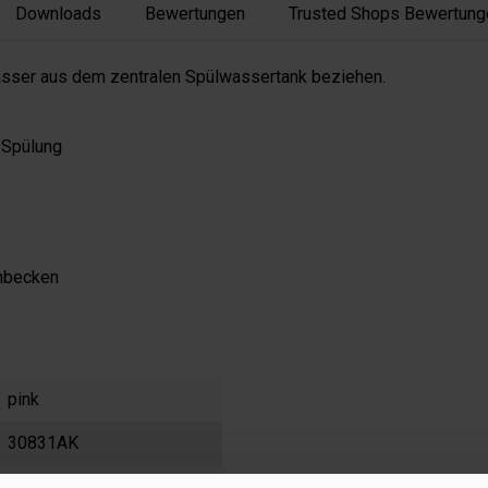
Downloads
Bewertungen
Trusted Shops Bewertung
lwasser aus dem zentralen Spülwassertank beziehen.
 Spülung
enbecken
pink
30831AK
500 ml