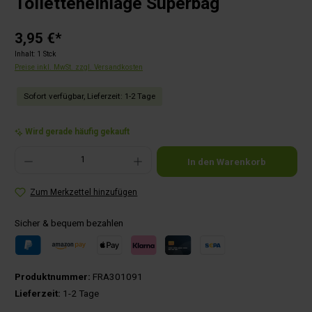
Toiletteneinlage Superbag
3,95 €*
Inhalt:
1 Stck
Preise inkl. MwSt. zzgl. Versandkosten
Sofort verfügbar, Lieferzeit: 1-2 Tage
Wird gerade häufig gekauft
Produkt Anzahl: Gib den gewünschten Wert ein oder benutze die Schaltflächen um die Anza
In den Warenkorb
Zum Merkzettel hinzufügen
Sicher & bequem bezahlen
Produktnummer:
FRA301091
Lieferzeit:
1-2 Tage