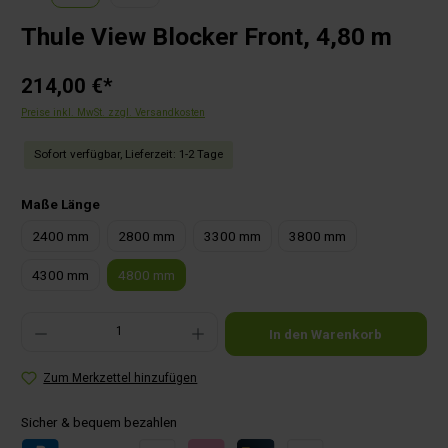
Thule View Blocker Front, 4,80 m
214,00 €*
Preise inkl. MwSt. zzgl. Versandkosten
Sofort verfügbar, Lieferzeit: 1-2 Tage
auswählen
Maße Länge
2400 mm
2800 mm
3300 mm
3800 mm
4300 mm
4800 mm
Produkt Anzahl: Gib den gewünschten Wert ein oder benutze die Schaltflächen um die Anza
In den Warenkorb
Zum Merkzettel hinzufügen
Sicher & bequem bezahlen