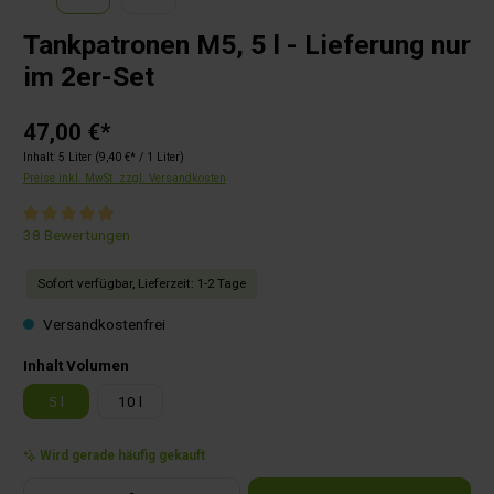
Tankpatronen M5, 5 l - Lieferung nur
im 2er-Set
47,00 €*
Inhalt:
5 Liter
(9,40 €* / 1 Liter)
Preise inkl. MwSt. zzgl. Versandkosten
Durchschnittliche Bewertung von 4.9 von 5 Sternen
38 Bewertungen
Sofort verfügbar, Lieferzeit: 1-2 Tage
Versandkostenfrei
auswählen
Inhalt Volumen
5 l
10 l
Wird gerade häufig gekauft
Produkt Anzahl: Gib den gewünschten Wert ein oder benutze die Schaltflächen um die Anza