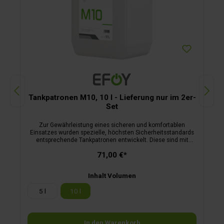
Tankpatronen M10, 10 l - Lieferung nur im 2er-
Set
Zur Gewährleistung eines sicheren und komfortablen
Einsatzes wurden spezielle, höchsten Sicherheitsstandards
entsprechende Tankpatronen entwickelt. Diese sind mit
einem Sicherheitsventil versehen, das ungewolltes
71,00 €*
Auslaufen der Flüssigkeit verhindert. Es öffnet erst dann,
wenn die Tankpatrone an eine EFOY-Brennstoffzelle
angeschlossen wird. Wird die Tankpatrone entfernt schließt
Inhalt Volumen
das Sicherheitsventil wieder hermetisch ab.Bis zu 15 autarke
Nutzungstage mit der M5 und bis zu 30 autarke
5 l
10 l
Nutzungstage mit der M10.
In den Warenkorb