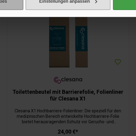
ies
Einstellungen anpassen
Toilettenbeutel mit Barrierefolie, Folienliner
für Clesana X1
Clesana X1 Hochbarriere-Folienliner: Die speziell für den
medizinischen Bereich entwickelte Hochbarriere-Folie
bietet herausragenden Schutz vor Geruchs- und
Feuchtigkeitsdurchlässigkeit. Sie sorgt über Tage und
24,00 €*
Wochen hinweg für Sicherheit und ermöglicht eine