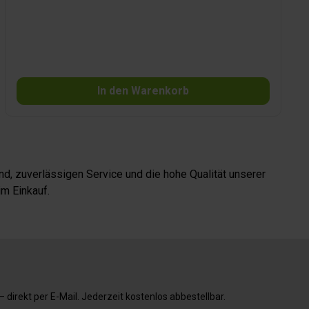
im Handumdrehen für mehr Ordnung in Küche oder
Bad.Das robuste Kunststoffgehäuse überzeugt durch
Stabilität und Langlebigkeit, während die Montage
komplett ohne Schrauben erfolgt. Zusätzlich ist der Halter
spülmaschinengeeignet und mit einem Deckel
ausgestattet, der unangenehme Gerüche
reduziert.Geeignet für Müllbeutel bis 30 Liter.
In den Warenkorb
d, zuverlässigen Service und die hohe Qualität unserer
m Einkauf.
direkt per E-Mail. Jederzeit kostenlos abbestellbar.