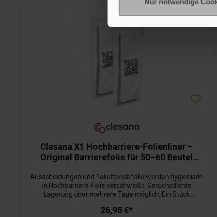
Nur notwendige Cook
Produktgalerie überspringen
Clesana X1 Hochbarriere-Folienliner –
Original Barrierefolie für 50–60 Beutel
(Mindestbestellwert: 4)
Ausscheidungen und Toilettenabfälle werden hygienisch
in Hochbarriere-Folie verschweißt. Geruchsdichte
Lagerung über mehrere Tage möglich. Ein Stück
Folienliner reicht für ca. 40 Beutel.
26,95 €*