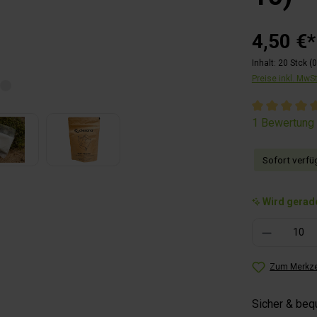
4,50 €*
Inhalt:
20 Stck
(0
Preise inkl. MwS
Durchschnitt
1 Bewertung
Sofort verfüg
Wird gerade
Produkt Anzahl: 
Zum Merkze
Sicher & be