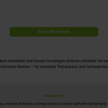
einfache, hygienische Entsorgung. Ein Stück frischer
Hochbarriere-Folienliner ermöglicht die Herstellung von bis
zu 60 Beuteln (Größe S).
In den Warenkorb
iedene Kundinnen und Kunden bestätigen unseren schnellen Versan
fizierten Käufern – für maximale Transparenz und Vertrauen bei
Newsletter
 exklusive Aktionen und Inspiration für Deinen nächsten Campingtrip – 