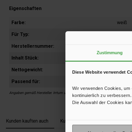
Eigenschaften
Farbe:
weiß
Für Typ:
Clesan
Herstellernummer:
EU-10
Zustimmung
Inhalt Stück:
20
Nettogewicht:
160 g
,
Diese Website verwendet C
Passend für:
Clesan
Wir verwenden Cookies, um de
Angaben gemäß Hersteller. Irrtum und Änderung vorbehalten.
kontinuierlich zu verbessern.
Die Auswahl der Cookies kan
Kunden kauften auch
Kunden haben sich ebenfalls ange