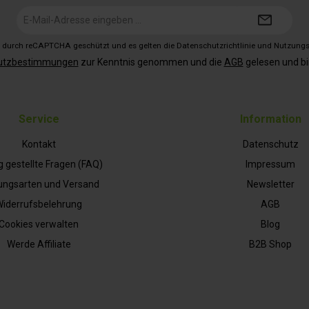
E-
Mail-
Adresse*
st durch reCAPTCHA geschützt und es gelten die
Datenschutzrichtlinie
und
Nutzung
utzbestimmungen
zur Kenntnis genommen und die
AGB
gelesen und bi
Service
Information
Kontakt
Datenschutz
g gestellte Fragen (FAQ)
Impressum
ungsarten und Versand
Newsletter
iderrufsbelehrung
AGB
Cookies verwalten
Blog
Werde Affiliate
B2B Shop