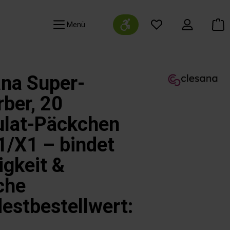
Werkzeugleiste anzeigen
Navigation
na Super-
ber, 20
ulat-Päckchen
1/X1 – bindet
igkeit &
che
estbestellwert: