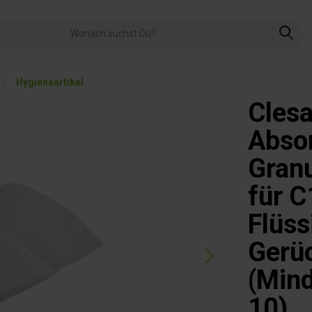
Hygieneartikel
Clesa
Absor
Gran
für C
Flüss
Gerü
(Mind
10)