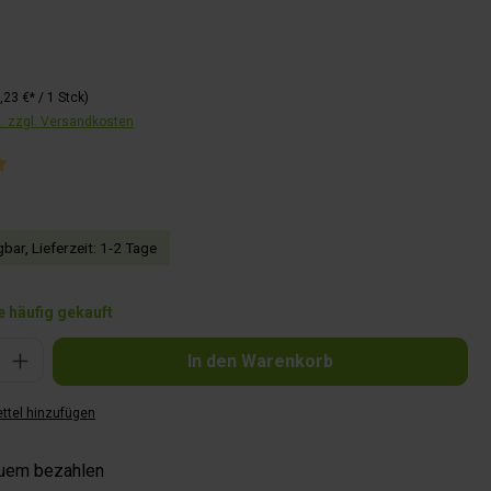
,23 €* / 1 Stck)
t. zzgl. Versandkosten
liche Bewertung von 5 von 5 Sternen
bar, Lieferzeit: 1-2 Tage
 häufig gekauft
Gib den gewünschten Wert ein oder benutze die Schaltflächen um die Anzahl zu 
In den Warenkorb
ttel hinzufügen
quem bezahlen