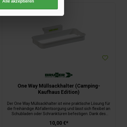
Alle akzeptieren
One Way Müllsackhalter (Camping-
Kaufhaus Edition)
Der One Way Müllsackhalter ist eine praktische Lösung für
die freihändige Abfallentsorgung und lässt sich flexibel an
Schubladen oder Schranktüren befestigen. Dank des
durchdachten Clip-Systems wird der Müllbeutel sicher
10,00 €*
fixiert und bleibt zuverlässig an seinem Platz. So sorgst du