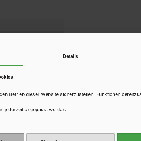
a C1
020020
Details
 195 g
ookies
a C1/X1
n Betrieb dieser Website sicherzustellen, Funktionen bereitzu
n jederzeit angepasst werden.
sehen