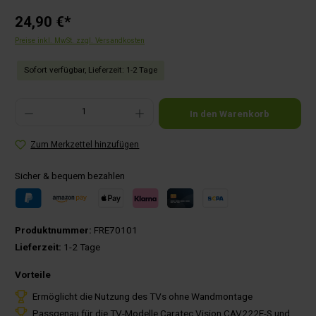
24,90 €*
Preise inkl. MwSt. zzgl. Versandkosten
Sofort verfügbar, Lieferzeit: 1-2 Tage
Produkt Anzahl: Gib den gewünschten Wert ein oder benutze die Schaltflächen um die Anza
In den Warenkorb
Zum Merkzettel hinzufügen
Sicher & bequem bezahlen
Produktnummer:
FRE70101
Lieferzeit:
1-2 Tage
Vorteile
Ermöglicht die Nutzung des TVs ohne Wandmontage
Passgenau für die TV-Modelle Caratec Vision CAV222E-S und