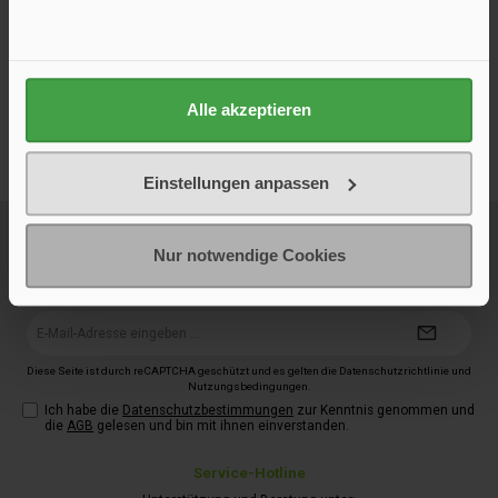
Bestellen Sie bei uns mit einem guten Gefühl: Viele zufriedene
Kundinnen und Kunden bestätigen unseren schnellen Versand,
zuverlässigen Service und die hohe Qualität unserer
Produkte. Die Bewertungen sind echt und stammen von
verifizierten Käufern – für maximale Transparenz und
Alle akzeptieren
Vertrauen beim Einkauf.
Einstellungen anpassen
Newsletter
Neue Produkte, 5 € Startguthaben bei Erstanmeldung, exklusive Aktionen
Nur notwendige Cookies
und Inspiration für Deinen nächsten Campingtrip – direkt per E-Mail.
Jederzeit kostenlos abbestellbar.
E-
Mail-
Adresse*
Diese Seite ist durch reCAPTCHA geschützt und es gelten die
Datenschutzrichtlinie
und
Nutzungsbedingungen
.
Ich habe die
Datenschutzbestimmungen
zur Kenntnis genommen und
die
AGB
gelesen und bin mit ihnen einverstanden.
Service-Hotline