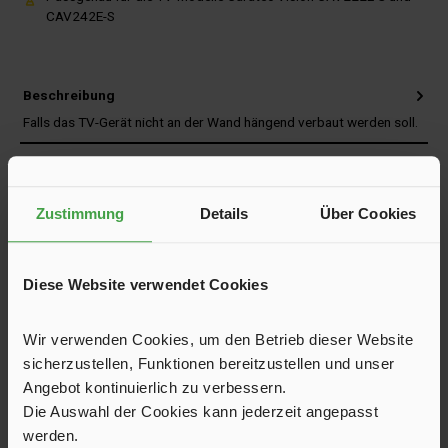
CAV242E-S
Beschreibung
Falls das TV-Gerät nicht an der Wand hängend verbaut werden soll.
Herstellerinformationen
Bewertungen
Zustimmung
Details
Über Cookies
Trusted Shops Bewertungen
Diese Website verwendet Cookies
Versand und FAQ
Wir verwenden Cookies, um den Betrieb dieser Website
sicherzustellen, Funktionen bereitzustellen und unser
Angebot kontinuierlich zu verbessern.
Die Auswahl der Cookies kann jederzeit angepasst
Unser Shop ist hervorragend bewertet
werden.