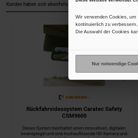
Kunden haben sich ebenfalls angesehen
Wir verwenden Cookies, um de
Produktgalerie überspringen
kontinuierlich zu verbessern.
Die Auswahl der Cookies kan
Nur notwendige Cook
Rückfahrvideosystem Caratec Safety
CSM9600
Dieses System beinhaltet einen innovativen, digitalen
Innenspiegel und eine hochauflösende HD-Kamera und