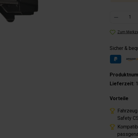
Produkt Anzahl: 
Zum Merkze
Sicher & be
Produktnu
Lieferzeit:
1
Vorteile
Fahrzeugs
Safety C
Kompatibe
passgenau