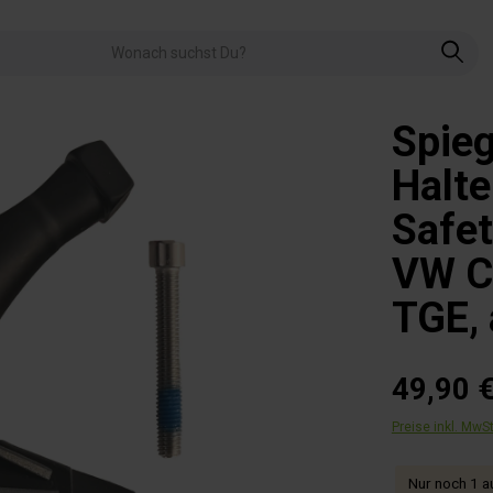
Spieg
Halte
Safe
VW C
TGE,
49,90 
Preise inkl. MwS
Nur noch 1 au