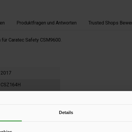
en
Produktfragen und Antworten
Trusted Shops Bewe
n für Caratec Safety CSM9600.
2017
CSZ164H
100 g
Details
ookies