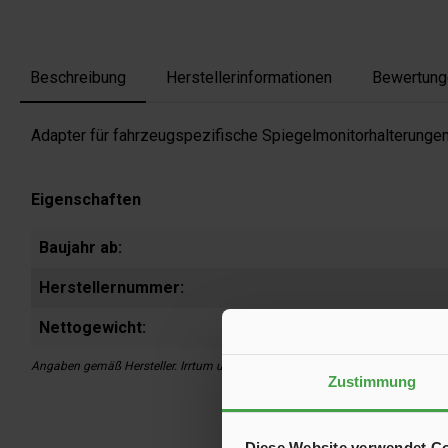
Beschreibung
Herstellerinformationen
Bewertung
Adapter für fahrzeugspezifische Spiegelmonitorhalterunge
Eigenschaften
Baujahr ab:
Herstellernummer:
Nettogewicht:
Angaben gemäß Hersteller. Irrtum und Änderung vorbehalten.
Zustimmung
Diese Website verwendet C