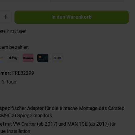
Gib den gewünschten Wert ein oder benutze die Schaltflächen um die Anzahl zu 
In den Warenkorb
ttel hinzufügen
quem bezahlen
mmer:
FRE82299
-2 Tage
pezifischer Adapter für die einfache Montage des Caratec
SM9600 Spiegelmonitors
l mit VW Crafter (ab 2017) und MAN TGE (ab 2017) für
e Installation