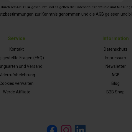
Adresse*
st durch reCAPTCHA geschützt und es gelten die
Datenschutzrichtlinie
und
Nutzung
utzbestimmungen
zur Kenntnis genommen und die
AGB
gelesen und bi
Service
Information
Kontakt
Datenschutz
g gestellte Fragen (FAQ)
Impressum
ungsarten und Versand
Newsletter
iderrufsbelehrung
AGB
Cookies verwalten
Blog
Werde Affiliate
B2B Shop