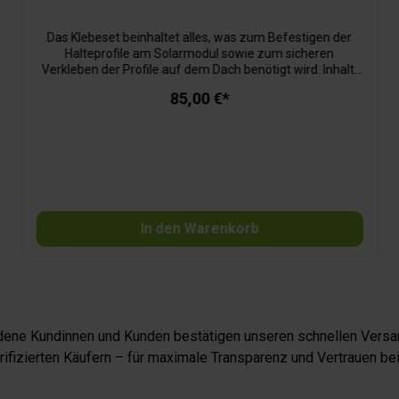
Das Klebeset beinhaltet alles, was zum Befestigen der
Halteprofile am Solarmodul sowie zum sicheren
Verkleben der Profile auf dem Dach benötigt wird. Inhalt:
Haftreiniger, Primer, Konstruktionskleber,
85,00 €*
Edelstahlschrauben, Zubehör, Klebeanleitung. Geprüfte
Sicherheit: Die Verklebung von MT-Halteprofilen mit dem
MT-Klebeset wurde vom TÜV geprüft und freigegeben!
In den Warenkorb
iedene Kundinnen und Kunden bestätigen unseren schnellen Versan
fizierten Käufern – für maximale Transparenz und Vertrauen bei