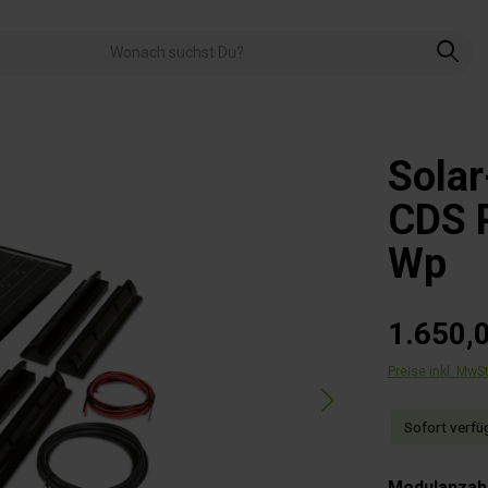
Sola
CDS P
Wp
1.650,
Preise inkl. MwS
Sofort verfüg
Modulanzah