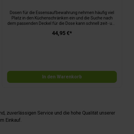
Dosen für die Essensaufbewahrung nehmen häufig viel
Platz in den Küchenschränken ein und die Suche nach
dem passenden Deckel für die Dose kann schnell zeit- und
nervenaufreibend werden. Die Nest Lock Produktlinie von
44,95 €*
Joseph Joseph hat für dieses Problem die ultimative
Lösung gefunden. Aufgrund ihres einzigartigen Designs
lassen sich die Dosen mitsamt passenden Deckeln
ineinander stapeln, wodurch sie kaum Platz einnehmen.
Weiterhin wird durch die Farbcodierungen an Dose und
Deckel die Zuordnung zueinander ein Kinderspiel. Alle
Produkte der Nest Lock Linie sind fest verschließbar,
luftdicht und auslaufsicher. Spülmaschinen- und
In den Warenkorb
mikrowellengeeignet.
d, zuverlässigen Service und die hohe Qualität unserer
m Einkauf.