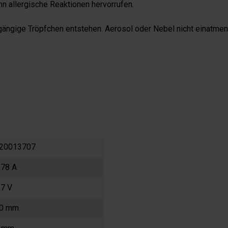
n allergische Reaktionen hervorrufen.
ängige Tröpfchen entstehen. Aerosol oder Nebel nicht einatmen
20013707
,78 A
,7 V
0 mm