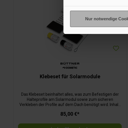
Nur notwendige Cook
Klebeset für Solarmodule
Das Klebeset beinhaltet alles, was zum Befestigen der
Halteprofile am Solarmodul sowie zum sicheren
Verkleben der Profile auf dem Dach benötigt wird. Inhalt:
Haftreiniger, Primer, Konstruktionskleber,
85,00 €*
Edelstahlschrauben, Zubehör, Klebeanleitung. Geprüfte
Sicherheit: Die Verklebung von MT-Halteprofilen mit dem
MT-Klebeset wurde vom TÜV geprüft und freigegeben!