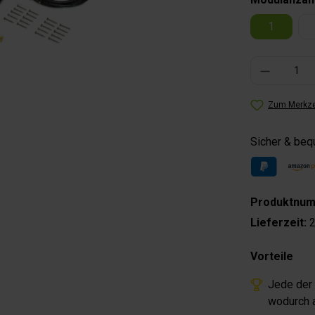
1
Produkt Anzahl: 
Zum Merkze
Sicher & be
Produktnu
Lieferzeit:
2
Vorteile
Jede der 
wodurch a