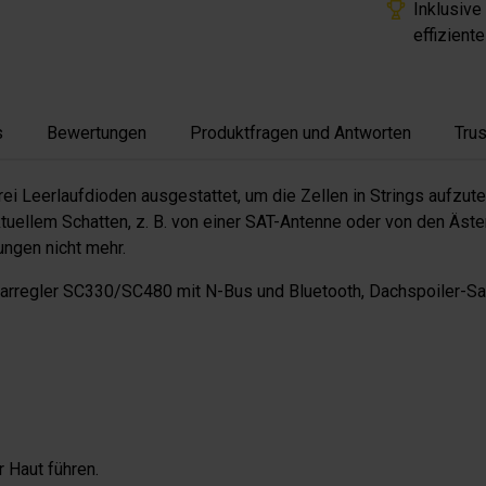
Inklusive
effizient
s
Bewertungen
Produktfragen und Antworten
Tru
ei Leerlaufdioden ausgestattet, um die Zellen in Strings aufzu
ktuellem Schatten, z. B. von einer SAT-Antenne oder von den Äs
ngen nicht mehr.
rregler SC330/SC480 mit N-Bus und Bluetooth, Dachspoiler-Sat
 Haut führen.