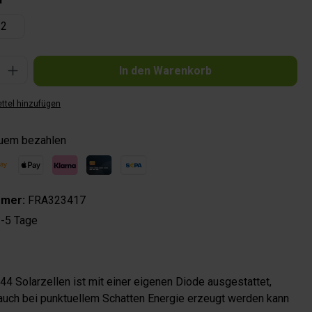
2
Gib den gewünschten Wert ein oder benutze die Schaltflächen um die Anzahl zu 
In den Warenkorb
ttel hinzufügen
quem bezahlen
mmer:
FRA323417
-5 Tage
44 Solarzellen ist mit einer eigenen Diode ausgestattet,
uch bei punktuellem Schatten Energie erzeugt werden kann