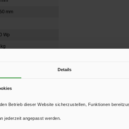
 mm
60 mm
0 Wp
 kg
0 Wh
 210 CDS
Details
ookies
n Betrieb dieser Website sicherzustellen, Funktionen bereitzu
n jederzeit angepasst werden.