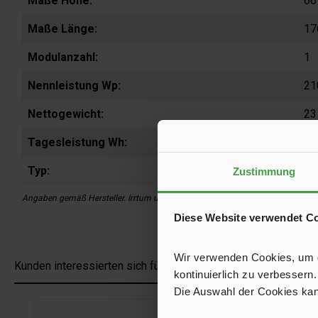
Maße Höhe:
66
Maße Länge:
17
Modulanzahl:
1
Nennleistung Wp:
21
Nettogewicht:
23
Tagesleistung Wh:
92
Typ:
MT
Zustimmung
Angaben gemäß Hersteller. Irrtum und Änderung vorbehalten.
Diese Website verwendet C
Wir verwenden Cookies, um de
Kunden interessierten sich für
Zubehör
kontinuierlich zu verbessern.
Die Auswahl der Cookies kan
Produktgalerie überspringen