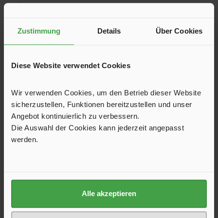
Zustimmung
Details
Über Cookies
Fliegengitter, beige
Abklappbarer Innenrahmen mit Moskitonetz für Ihre MPK-
Diese Website verwendet Cookies
Dachhaube des Typs 42/44/46.
Wir verwenden Cookies, um den Betrieb dieser Website
24,50 €*
sicherzustellen, Funktionen bereitzustellen und unser
Farbe
Angebot kontinuierlich zu verbessern.
Die Auswahl der Cookies kann jederzeit angepasst
beige
grau
+
1
werden.
In den Warenkorb
Produktgalerie überspringen
Kunden haben sich ebenfalls angesehen
Alle akzeptieren