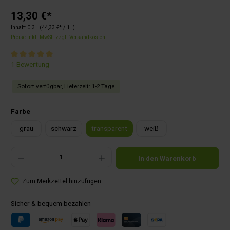
13,30 €*
Inhalt:
0.3 l
(44,33 €* / 1 l)
Preise inkl. MwSt. zzgl. Versandkosten
Durchschnittliche Bewertung von 5 von 5 Sternen
1 Bewertung
Sofort verfügbar, Lieferzeit: 1-2 Tage
auswählen
Farbe
grau
schwarz
transparent
weiß
Produkt Anzahl: Gib den gewünschten Wert ein oder benutze die Schaltflächen um die Anza
In den Warenkorb
Zum Merkzettel hinzufügen
Sicher & bequem bezahlen