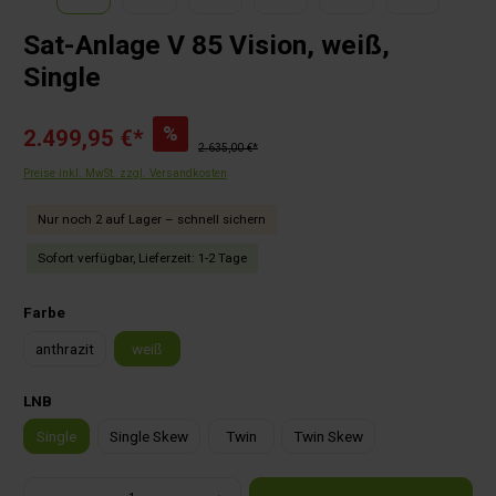
Sat-Anlage V 85 Vision, weiß,
Single
%
2.499,95 €*
2.635,00 €*
Preise inkl. MwSt. zzgl. Versandkosten
Nur noch 2 auf Lager – schnell sichern
Sofort verfügbar, Lieferzeit: 1-2 Tage
auswählen
Farbe
anthrazit
weiß
auswählen
LNB
Single
Single Skew
Twin
Twin Skew
Produkt Anzahl: Gib den gewünschten Wert ein oder benutze die Schaltflächen um die Anza