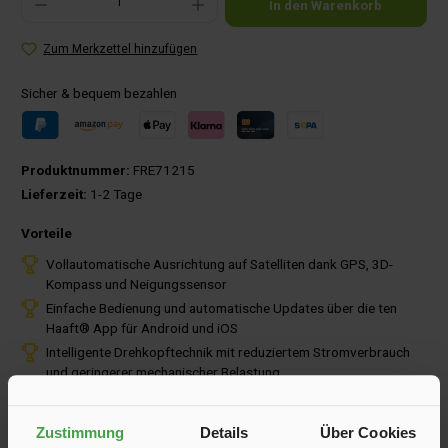
In den Warenkorb
Zum Merkzettel hinzufügen
Sicher & bequem bezahlen
Produktnummer:
FRE71215
Lieferzeit:
1-2 Tage
Vorteile
Vollautomatische Ausrichtung auf Satelliten dank GPS, 3D-
Kompass und Neigungssensor
Einfache Bedienung und automatische Updates über die ten
Haaft® App für Android und iOS
Intelligente Drehkopftechnik mit reduziertem Stromverbrauch
und geringerer mechanischer Belastung
Zustimmung
Details
Über Cookies