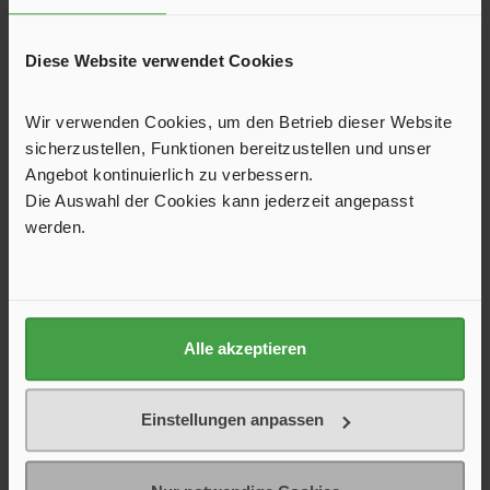
Beschreibung
Es sind gleich mehrere bahnbrechende Innovationen, welche die
Oyster® auszeichnen. Ein neues Kapitel in der Geschichte mobi…
Diese Website verwendet Cookies
Mehr
Wir verwenden Cookies, um den Betrieb dieser Website
Herstellerinformationen
sicherzustellen, Funktionen bereitzustellen und unser
Downloads
Angebot kontinuierlich zu verbessern.
Die Auswahl der Cookies kann jederzeit angepasst
Bewertungen
werden.
Trusted Shops Bewertungen
Versand und FAQ
Alle akzeptieren
Einstellungen anpassen
Unser Shop ist hervorragend bewertet