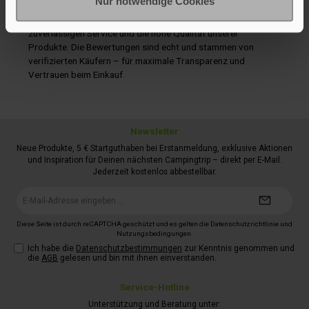
Nur notwendige Cookies
Bestellen Sie bei uns mit einem guten Gefühl: Viele zufriedene
Kundinnen und Kunden bestätigen unseren schnellen Versand,
zuverlässigen Service und die hohe Qualität unserer
Produkte. Die Bewertungen sind echt und stammen von
verifizierten Käufern – für maximale Transparenz und
Vertrauen beim Einkauf.
Newsletter
Neue Produkte, 5 € Startguthaben bei Erstanmeldung, exklusive Aktionen
und Inspiration für Deinen nächsten Campingtrip – direkt per E-Mail.
Jederzeit kostenlos abbestellbar.
E-
Mail-
Adresse*
Diese Seite ist durch reCAPTCHA geschützt und es gelten die
Datenschutzrichtlinie
und
Nutzungsbedingungen
.
Ich habe die
Datenschutzbestimmungen
zur Kenntnis genommen und
die
AGB
gelesen und bin mit ihnen einverstanden.
Service-Hotline
Unterstützung und Beratung unter: