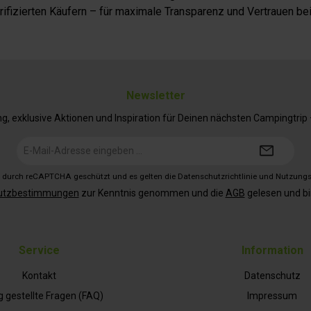
fizierten Käufern – für maximale Transparenz und Vertrauen bei
Newsletter
 exklusive Aktionen und Inspiration für Deinen nächsten Campingtrip – 
E-
Mail-
Adresse*
st durch reCAPTCHA geschützt und es gelten die
Datenschutzrichtlinie
und
Nutzung
utzbestimmungen
zur Kenntnis genommen und die
AGB
gelesen und bi
Service
Information
Kontakt
Datenschutz
g gestellte Fragen (FAQ)
Impressum