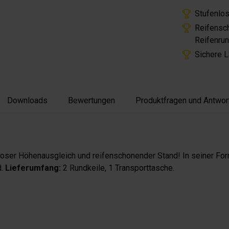
Stufenlos
Reifensc
Reifenru
Sichere L
Downloads
Bewertungen
Produktfragen und Antwor
enloser Höhenausgleich und reifenschonender Stand! In seiner For
d.
Lieferumfang:
2 Rundkeile, 1 Transporttasche.