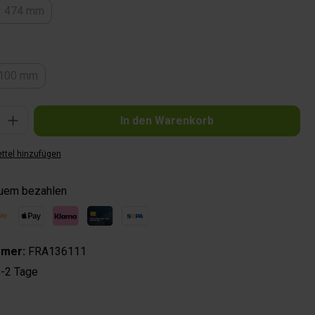
474 mm
(Diese Option ist zurzeit nicht verfügbar.)
auswählen
100 mm
(Diese Option ist zurzeit nicht verfügbar.)
Gib den gewünschten Wert ein oder benutze die Schaltflächen um die Anzahl zu 
In den Warenkorb
ttel hinzufügen
quem bezahlen
mmer:
FRA136111
-2 Tage