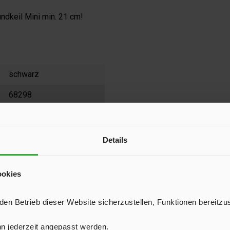
ndkeil Mini min. 21 cm!
schwarz
68298
2
385 mm
Details
80 mm
ookies
200 mm
1,1 kg
n Betrieb dieser Website sicherzustellen, Funktionen bereitzu
1,25 t
n jederzeit angepasst werden.