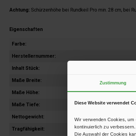
Achtung:
Schürzenhöhe bei Rundkeil Pro min. 28 cm, bei Ru
Eigenschaften
Farbe:
Herstellernummer:
Inhalt Stück:
Maße Breite:
Zustimmung
Maße Höhe:
Diese Website verwendet C
Maße Tiefe:
Nettogewicht:
Wir verwenden Cookies, um de
kontinuierlich zu verbessern.
Tragfähigkeit:
Die Auswahl der Cookies kan