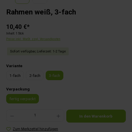
Rahmen weiß, 3-fach
10,40 €*
Inhalt:
1 Stck
Preise inkl. MwSt. zzgl. Versandkosten
Sofort verfügbar, Lieferzeit: 1-2 Tage
auswählen
Variante
1-fach
2-fach
3-fach
auswählen
Verpackung
fertig verpackt
Produkt Anzahl: Gib den gewünschten Wert ein oder benutze die Schaltflächen um die Anza
In den Warenkorb
Zum Merkzettel hinzufügen