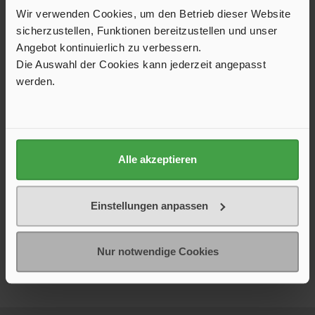
Produktfragen und Antworten
Wir verwenden Cookies, um den Betrieb dieser Website
sicherzustellen, Funktionen bereitzustellen und unser
Trusted Shops Bewertungen
Angebot kontinuierlich zu verbessern.
Die Auswahl der Cookies kann jederzeit angepasst
Versand und Service
werden.
Alle akzeptieren
Unser Shop ist hervorragend bewertet
Bestellen Sie bei uns mit einem guten Gefühl: Viele zufriedene
Einstellungen anpassen
Kundinnen und Kunden bestätigen unseren schnellen Versand,
zuverlässigen Service und die hohe Qualität unserer
Produkte. Die Bewertungen sind echt und stammen von
verifizierten Käufern – für maximale Transparenz und
Nur notwendige Cookies
Vertrauen beim Einkauf.