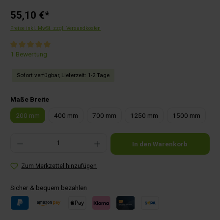
55,10 €*
Preise inkl. MwSt. zzgl. Versandkosten
Durchschnittliche Bewertung von 5 von 5 Sternen
1 Bewertung
Sofort verfügbar, Lieferzeit: 1-2 Tage
auswählen
Maße Breite
200 mm
400 mm
700 mm
1250 mm
1500 mm
Produkt Anzahl: Gib den gewünschten Wert ein oder benutze die Schaltflächen um die Anza
In den Warenkorb
Zum Merkzettel hinzufügen
Sicher & bequem bezahlen