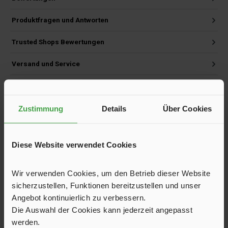
Produktfragen und Antworten
Trusted Shops Bewertungen
Versand und Service
Zustimmung
Details
Über Cookies
Produktgalerie überspringen
Kunden haben sich ebenfalls angesehen
Diese Website verwendet Cookies
Wir verwenden Cookies, um den Betrieb dieser Website
sicherzustellen, Funktionen bereitzustellen und unser
Angebot kontinuierlich zu verbessern.
Die Auswahl der Cookies kann jederzeit angepasst
werden.