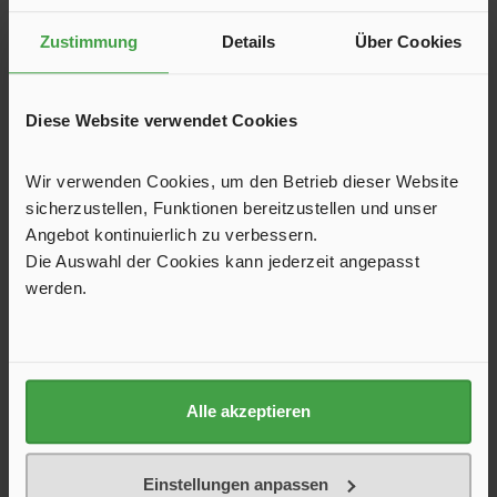
Adapterkabel CEE/Schuko, 1,50 m
Zustimmung
Details
Über Cookies
Adapterkabel besonders geeignet zur Stromversorgung von
Caravans, Booten, Bauwagen, Yachten, Wohnmobilen usw.
Diese Website verwendet Cookies
Mit CEE-Stecker auf Schuko-Kupplung. Kabel H07RN-F
3G2,5mm².
19,95 €*
Wir verwenden Cookies, um den Betrieb dieser Website
Verpackung
sicherzustellen, Funktionen bereitzustellen und unser
fertig verpackt
Angebot kontinuierlich zu verbessern.
Die Auswahl der Cookies kann jederzeit angepasst
werden.
In den Warenkorb
Produktgalerie überspringen
Kunden haben sich ebenfalls angesehen
Alle akzeptieren
Einstellungen anpassen