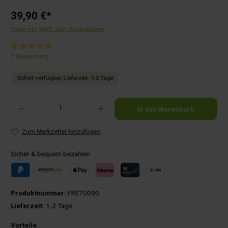
39,90 €*
Preise inkl. MwSt. zzgl. Versandkosten
Durchschnittliche Bewertung von 5 von 5 Sternen
1 Bewertung
Sofort verfügbar, Lieferzeit: 1-2 Tage
Produkt Anzahl: Gib den gewünschten Wert ein oder benutze die Schaltflächen um die Anza
In den Warenkorb
Zum Merkzettel hinzufügen
Sicher & bequem bezahlen
Produktnummer:
FRE70090
Lieferzeit:
1-2 Tage
Vorteile