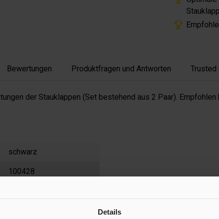
Stauklap
Empfohle
Bewertungen
Produktfragen und Antworten
Trusted
htungen der Stauklappen (Set bestehend aus 2 Paar). Empfohle
schwarz
100428
4
44 g
Details