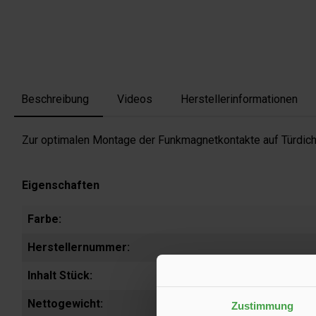
Beschreibung
Videos
Herstellerinformationen
Zur optimalen Montage der Funkmagnetkontakte auf Türdic
Eigenschaften
Farbe:
Herstellernummer:
Inhalt Stück:
Nettogewicht:
Zustimmung