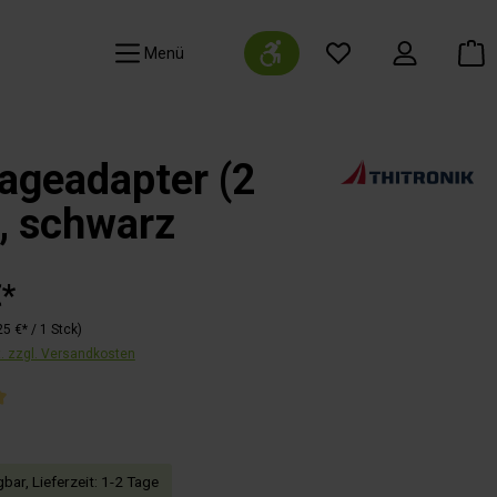
Werkzeugleiste anzeigen
Navigation
ageadapter (2
, schwarz
€*
25 €* / 1 Stck)
t. zzgl. Versandkosten
liche Bewertung von 5 von 5 Sternen
bar, Lieferzeit: 1-2 Tage