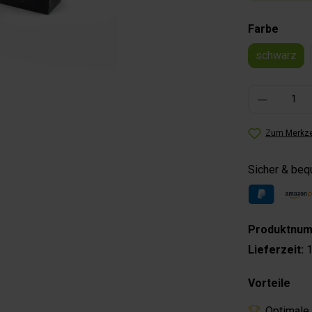
auswä
Farbe
schwarz
Produkt Anzahl: 
Zum Merkze
Sicher & be
Produktnu
Lieferzeit:
1
Vorteile
Optimale