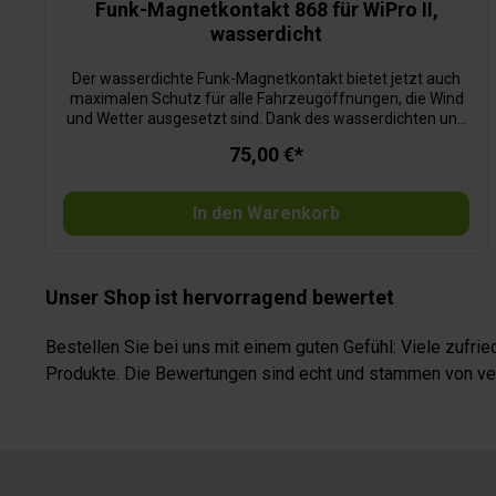
Funk-Magnetkontakt 868 für WiPro II,
wasserdicht
Der wasserdichte Funk-Magnetkontakt bietet jetzt auch
maximalen Schutz für alle Fahrzeugöffnungen, die Wind
und Wetter ausgesetzt sind. Dank des wasserdichten und
robusten Gehäuses lassen sich auch Dachboxen,
75,00 €*
Motorhauben, Anhänger oder Garagen im Außenbereich
zuverlässig absichern.
In den Warenkorb
Unser Shop ist hervorragend bewertet
Bestellen Sie bei uns mit einem guten Gefühl: Viele zufr
Produkte. Die Bewertungen sind echt und stammen von veri