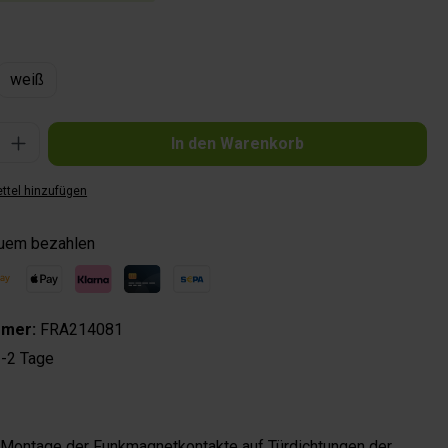
hlen
weiß
Gib den gewünschten Wert ein oder benutze die Schaltflächen um die Anzahl zu 
In den Warenkorb
ttel hinzufügen
quem bezahlen
mmer:
FRA214081
-2 Tage
 Montage der Funkmagnetkontakte auf Türdichtungen der