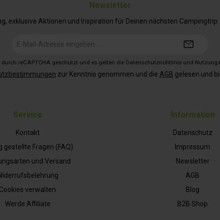
Newsletter
 exklusive Aktionen und Inspiration für Deinen nächsten Campingtrip – 
E-
Mail-
Adresse*
st durch reCAPTCHA geschützt und es gelten die
Datenschutzrichtlinie
und
Nutzung
utzbestimmungen
zur Kenntnis genommen und die
AGB
gelesen und bi
Service
Information
Kontakt
Datenschutz
g gestellte Fragen (FAQ)
Impressum
ungsarten und Versand
Newsletter
iderrufsbelehrung
AGB
Cookies verwalten
Blog
Werde Affiliate
B2B Shop