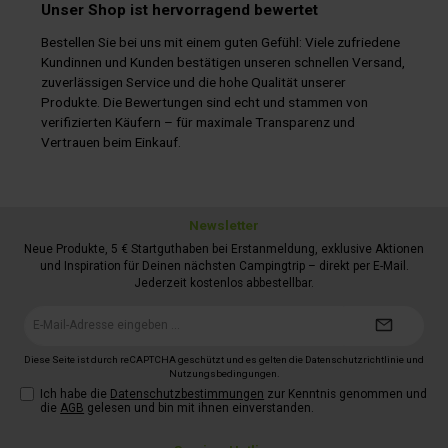
Unser Shop ist hervorragend bewertet
Bestellen Sie bei uns mit einem guten Gefühl: Viele zufriedene
Kundinnen und Kunden bestätigen unseren schnellen Versand,
zuverlässigen Service und die hohe Qualität unserer
Produkte. Die Bewertungen sind echt und stammen von
verifizierten Käufern – für maximale Transparenz und
Vertrauen beim Einkauf.
Newsletter
Neue Produkte, 5 € Startguthaben bei Erstanmeldung, exklusive Aktionen
und Inspiration für Deinen nächsten Campingtrip – direkt per E-Mail.
Jederzeit kostenlos abbestellbar.
E-
Mail-
Adresse*
Diese Seite ist durch reCAPTCHA geschützt und es gelten die
Datenschutzrichtlinie
und
Nutzungsbedingungen
.
Ich habe die
Datenschutzbestimmungen
zur Kenntnis genommen und
die
AGB
gelesen und bin mit ihnen einverstanden.