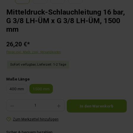
Mitteldruck-Schlauchleitung 16 bar,
G 3/8 LH-ÜM x G 3/8 LH-ÜM, 1500
mm
26,20 €*
Preise inkl. MwSt. zzgl. Versandkosten
Sofort verfügbar, Lieferzeit: 1-2 Tage
auswählen
Maße Länge
400 mm
1500 mm
Produkt Anzahl: Gib den gewünschten Wert ein oder benutze die Schaltflächen um die Anza
In den Warenkorb
Zum Merkzettel hinzufügen
Sicher & bequem bezahlen