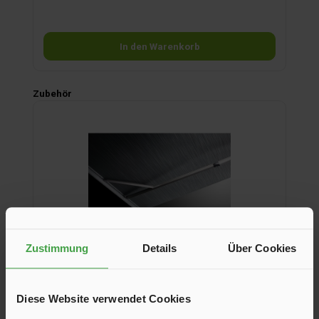
In den Warenkorb
Produktgalerie überspringen
Zubehör
Zustimmung
Details
Über Cookies
Diese Website verwendet Cookies
Spannarm-Set für Thule Omnistor 5200