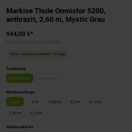
Markise Thule Omnistor 5200,
anthrazit, 2,60 m, Mystic Grau
944,00 €*
Preise inkl. MwSt. zzgl. Versandkosten
Sofort verfügbar, Lieferzeit: 2-5 Tage
auswählen
Tuchfarbe
Mystic Grau
Saphir Blau
(Diese Option ist zurzeit nicht verfügbar.)
auswählen
Markisenlänge
2,6 m
3 m
3,05 m
3,5 m
3,15 m
3,55 m
3,75 m
auswählen
Gehäusefarbe