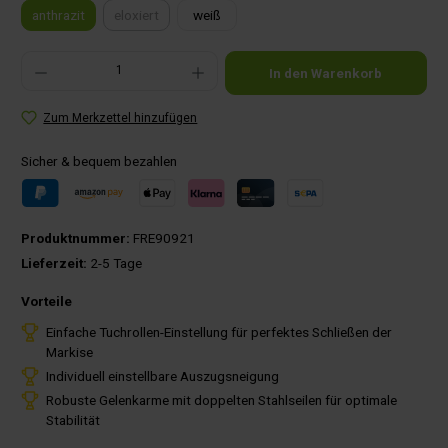
anthrazit
eloxiert
weiß
(Diese Option ist zurzeit nicht verfügbar.)
Produkt Anzahl: Gib den gewünschten Wert ein oder benutze die Schaltflächen um die Anza
In den Warenkorb
Zum Merkzettel hinzufügen
Sicher & bequem bezahlen
Produktnummer:
FRE90921
Lieferzeit:
2-5 Tage
Vorteile
Einfache Tuchrollen-Einstellung für perfektes Schließen der
Markise
Individuell einstellbare Auszugsneigung
Robuste Gelenkarme mit doppelten Stahlseilen für optimale
Stabilität