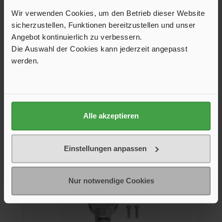
Wir verwenden Cookies, um den Betrieb dieser Website
Sorgt für optimale Tuchspannung, zur Nachrüstung für
sicherzustellen, Funktionen bereitzustellen und unser
Markisen Thule Omnistor 5200 und Thule Omnistor 6300
mit einer Länge von 3 – 3,5 m.
Angebot kontinuierlich zu verbessern.
Die Auswahl der Cookies kann jederzeit angepasst
39,41 €*
48,00 €*
werden.
Alle akzeptieren
In den Warenkorb
Einstellungen anpassen
Produktgalerie überspringen
Ersatzteile
Nur notwendige Cookies