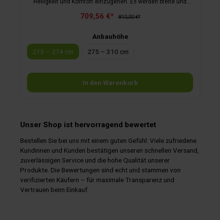
Helligkeit und Komfort einzugehen. Es werden breite und
schmalere Frontteile kombiniert. Alle Frontteile, auch die
709,56 €*
großen Panoramafenster, können vollständig aufgerollt
810,00 €*
werden. Die schmalen Frontteile dienen als Eingangstür.
Anbauhöhe
215 – 274 cm
275 – 310 cm
In den Warenkorb
Unser Shop ist hervorragend bewertet
Bestellen Sie bei uns mit einem guten Gefühl: Viele zufriedene
Kundinnen und Kunden bestätigen unseren schnellen Versand,
zuverlässigen Service und die hohe Qualität unserer
Produkte. Die Bewertungen sind echt und stammen von
verifizierten Käufern – für maximale Transparenz und
Vertrauen beim Einkauf.